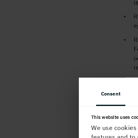
u
R
e
R
F
o
r
E
E
Consent
m
För y
This website uses co
We use cookies 
Magnu
features and to 