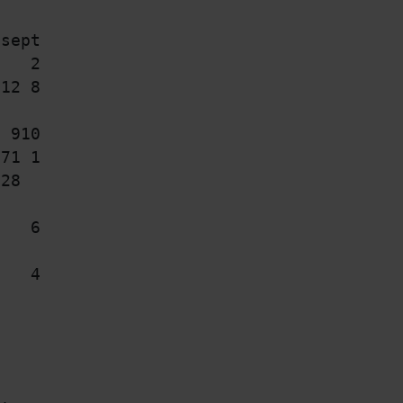
sept    Helår

0
   2010

 12 833 17
 581

1 910 2
 583

971 1
 332

528
    704

   6,3    8,4
