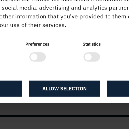
s Jernhall, ekonomi- och finansdirektör, tel 08 -
r social media, advertising and analytics partn
21
22
other information that you’ve provided to them 
our use of their services.
a Carlsson, informationsdirektör, tel 070 - 2
12 97
nskap av utgivare offentliggör Holmen AB enligt 1
Preferences
Statistics
 lagen (2007:528) om värdepappersmarknaden
mationen i denna delårsrapport för januari-septe
. Informationen lämnades till medierna för
ntliggörande onsdagen den 26 oktober 2011 kl. 13
ALLOW SELECTION
elårsrapport januari-september 2011