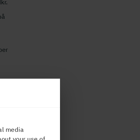
kr.
på
per
t.
al media
bout your use of