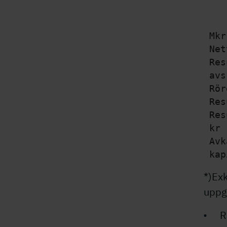
    
 Mkr
 Net
 Res
 avs
 Rör
 Res
 Res
 kr 
 Avk
*)Ex
uppgi
R