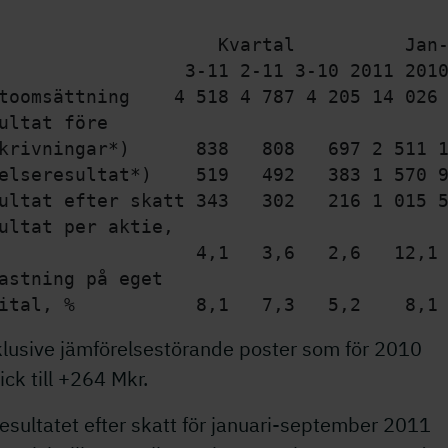
                    Kvartal          Jan-
                 3-1
1 2-11 3-10 2011 201
toomsättning    4 5
18 4 787 4 205 14 026
ultat före 

krivningar*)      838   808   69
7 2 511 
elseresultat*)    519   492   38
3 1 570 
ultat efter skatt 343   302   21
6 1 015 
ultat per aktie,

                  4,1   3,6   2,6   12,1 
astning på eget 

klusive jämförelsestörande poster som för 2010
ck till +264 Mkr.
esultatet efter skatt för januari-september 2011