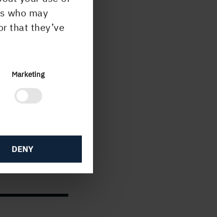
ers who may
or that they’ve
12
7
Marketing
mber
.00.
DENY