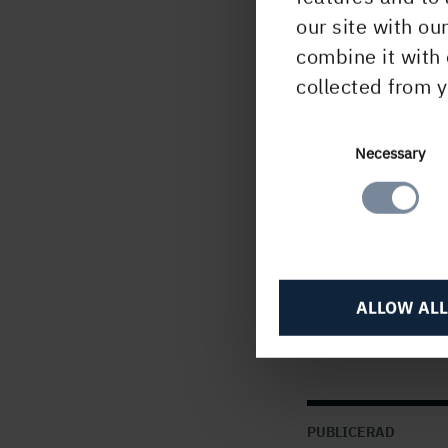
Ander
our site with ou
6
66 
combine it with 
collected from y
Ingel
I ege
Consent
Necessary
kap.
Selection
infor
2011
offe
ALLOW ALL
D
PUBLICERAD