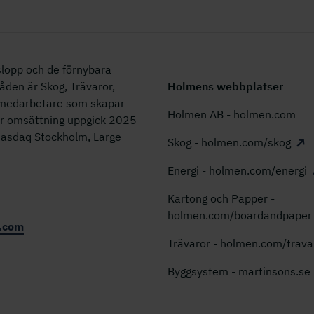
lopp och de förnybara
åden är Skog, Trävaror,
Holmens webbplatser
0 medarbetare som skapar
Holmen AB - holmen.com
år omsättning uppgick 2025
 Nasdaq Stockholm, Large
Skog - holmen.com/skog
Energi - holmen.com/energi
Kartong och Papper -
holmen.com/boardandpaper
.com
Trävaror - holmen.com/trava
Byggsystem - martinsons.se