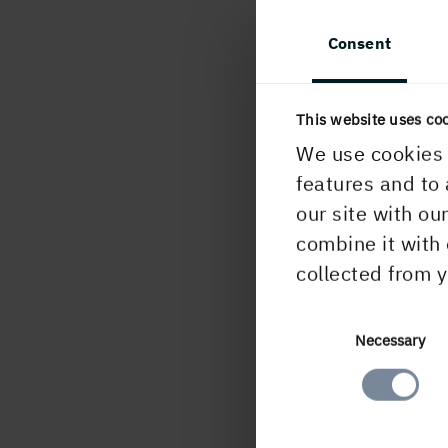
I ege
Consent
kap.
info
lämna
This website uses co
25 m
We use cookies 
features and to 
our site with ou
D
combine it with 
2
collected from y
Consent
Necessary
PUBLICERAD
Selection
25 mars, 2010, 1