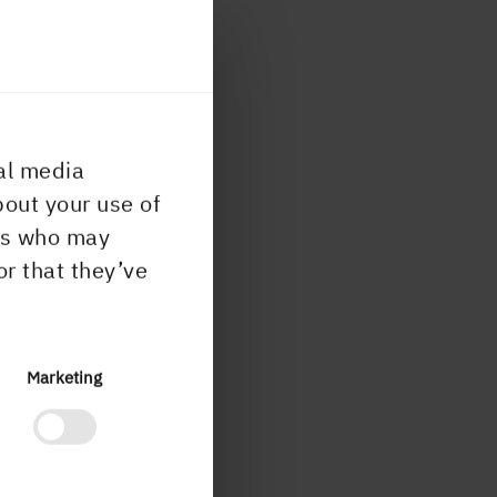
7
den
al media
bout your use of
ers who may
or that they’ve
Marketing