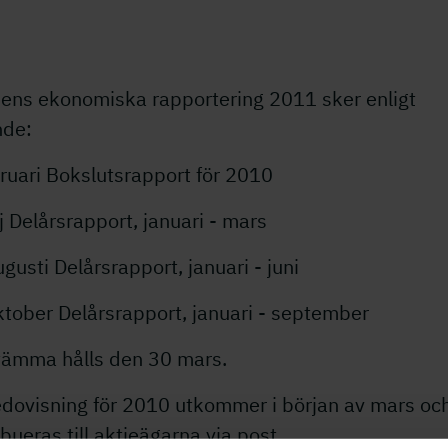
ens ekonomiska rapportering 2011 sker enligt
nde:
ruari Bokslutsrapport för 2010
 Delårsrapport, januari - mars
gusti Delårsrapport, januari - juni
ktober Delårsrapport, januari - september
tämma hålls den 30 mars.
edovisning för 2010 utkommer i början av mars oc
ibueras till aktieägarna via post.