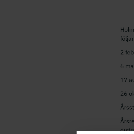
Holm
följa
2 feb
6 maj
17 au
26 o
Årss
Årsr
distr