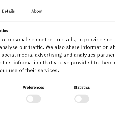
nskap av utgivare offentliggör Holmen AB enligt 1
Details
About
 lagen (2007:528) om värdepappersmarknaden
rmationen i detta pressmeddelande. Informationen
des till medierna för offentliggörande torsdagen 
okies
ars 2010 kl. 10.00.
to personalise content and ads, to provide soci
analyse our traffic. We also share information a
r social media, advertising and analytics partn
atum för finansiella rapporter och årsstämma
other information that you’ve provided to them 
011
our use of their services.
Preferences
Statistics
0:00