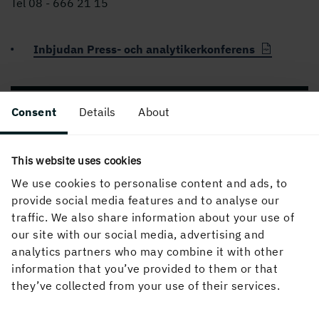
Tel 08 - 6
66 21 15
Inbjudan Press- och analytikerkonferens
PUBLICERAD
Consent
Details
About
20 oktober, 2009, 11:00
This website uses cookies
We use cookies to personalise content and ads, to
provide social media features and to analyse our
traffic. We also share information about your use of
our site with our social media, advertising and
analytics partners who may combine it with other
information that you’ve provided to them or that
Om webbplatsen
they’ve collected from your use of their services.