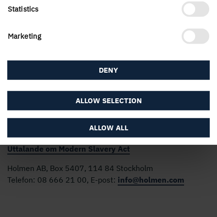
Statistics
Marketing
Holmens verksamhet utgår från skogens kretslopp och de
DENY
förnybara produkter vi kan skapa av det. Våra
affärsområden är Skog, Trävaror, Kartong och Papper
samt Energi. Vi är 3 500 medarbetare som skapar värde
ALLOW SELECTION
för aktieägare, kunder och samhälle. Vår omsättning
uppgick 2025 till nästan 22 Mdkr och aktien är noterad
ALLOW ALL
på Nasdaq Stockholm, Large Cap.
Uttalande om Modern Slavery Act
Holmen AB, Box 5407, 114 84 Stockholm
Telefon: 08 666 21 00, E-post:
info@holmen.com