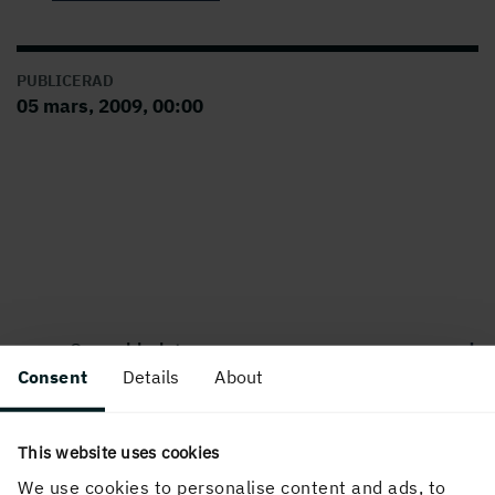
PUBLICERAD
05 mars, 2009, 00:00
Om webbplatsen
Consent
Details
About
This website uses cookies
Följ oss i sociala medier
We use cookies to personalise content and ads, to