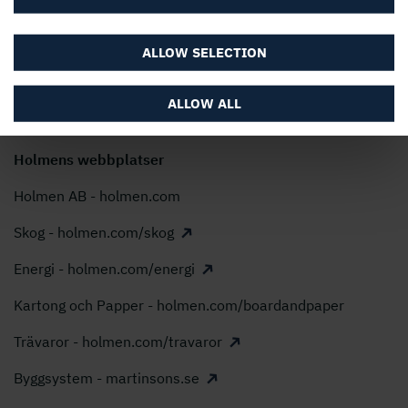
Uttalande om Modern Slavery Act
Holmen AB, Box 5407, 114 84 Stockholm
ALLOW SELECTION
Telefon: 08 666 21 00, E-post:
info@holmen.com
ALLOW ALL
Holmens webbplatser
Holmen AB - holmen.com
Skog - holmen.com/skog
Energi - holmen.com/energi
Kartong och Papper - holmen.com/boardandpaper
Trävaror - holmen.com/travaror
Byggsystem - martinsons.se