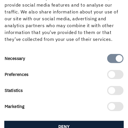
provide social media features and to analyse our
traffic. We also share information about your use of
our site with our social media, advertising and
analytics partners who may combine it with other
information that you’ve provided to them or that
they’ve collected from your use of their services.
Consent
Necessary
Selection
Preferences
Holmens verksamhet utgår från skogens kretslopp och de
förnybara produkter vi kan skapa av det. Våra
Statistics
affärsområden är Skog, Trävaror, Kartong och Papper
samt Energi. Vi är 3 500 medarbetare som skapar värde
för aktieägare, kunder och samhälle. Vår omsättning
Marketing
uppgick 2025 till nästan 22 Mdkr och aktien är noterad
på Nasdaq Stockholm, Large Cap.
DENY