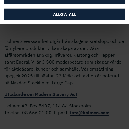
ALLOW ALL
Holmens verksamhet utgår från skogens kretslopp och de
förnybara produkter vi kan skapa av det. Våra
affärsområden är Skog, Trävaror, Kartong och Papper
samt Energi. Vi är 3 500 medarbetare som skapar värde
för aktieägare, kunder och samhälle. Vår omsättning
uppgick 2025 till nästan 22 Mdkr och aktien är noterad
på Nasdaq Stockholm, Large Cap.
Uttalande om Modern Slavery Act
Holmen AB, Box 5407, 114 84 Stockholm
Telefon: 08 666 21 00, E-post:
info@holmen.com