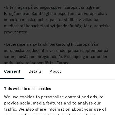
· Efterfrågan på tidningspapper i Europa var lägre än
föregående år. Samtidigt har exporten från Europa ökat,
importen minskat och kapacitet ställts av, vilket har
medfört att kapacitetsutnyttjandet är högt för europeiska
producenter.
· Leveranserna av färskfiberkartong till Europa från
europeiska producenter var under januari-september på
samma nivå som föregående år. Prishöjningar har under
andra halvåret genomförts i Europa.
Consent
Details
About
Delårsrapport januari-september 2008
This website uses cookies
We use cookies to personalise content and ads, to
PUBLICERAD
provide social media features and to analyse our
12 november, 2008, 12:40
traffic. We also share information about your use of