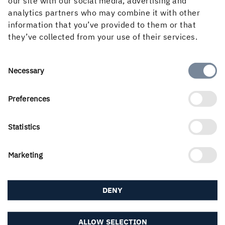
our site with our social media, advertising and
analytics partners who may combine it with other
information that you’ve provided to them or that
they’ve collected from your use of their services.
Consent
Necessary
Selection
Om webbplatsen
Preferences
Statistics
Följ oss i sociala medier
Marketing
DENY
ALLOW SELECTION