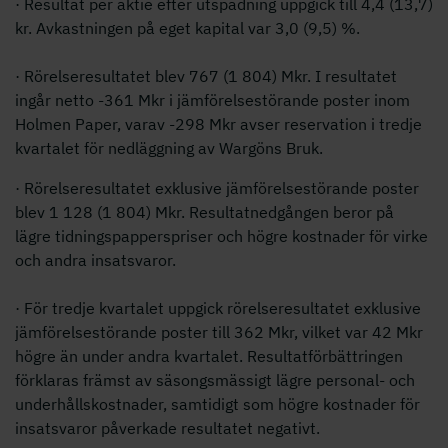
· Resultat per aktie efter utspädning uppgick till 4,4 (13,7)
kr. Avkastningen på eget kapital var 3,0 (9,5) %.
· Rörelseresultatet blev 767 (1 804) Mkr. I resultatet
ingår netto -361 Mkr i jämförelsestörande poster inom
Holmen Paper, varav -298 Mkr avser reservation i tredje
kvartalet för nedläggning av Wargöns Bruk.
· Rörelseresultatet exklusive jämförelsestörande poster
blev 1 128 (1 804) Mkr. Resultatnedgången beror på
lägre tidningspapperspriser och högre kostnader för virke
och andra insatsvaror.
· För tredje kvartalet uppgick rörelseresultatet exklusive
jämförelsestörande poster till 362 Mkr, vilket var 42 Mkr
högre än under andra kvartalet. Resultatförbättringen
förklaras främst av säsongsmässigt lägre personal- och
underhållskostnader, samtidigt som högre kostnader för
insatsvaror påverkade resultatet negativt.