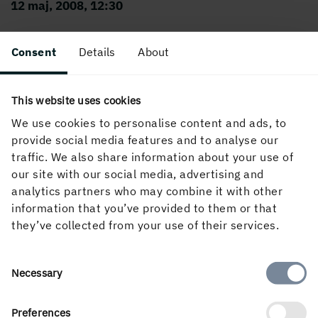
12 maj, 2008, 12:30
Consent
Details
About
This website uses cookies
We use cookies to personalise content and ads, to
provide social media features and to analyse our
traffic. We also share information about your use of
Om webbplatsen
our site with our social media, advertising and
analytics partners who may combine it with other
information that you’ve provided to them or that
they’ve collected from your use of their services.
Följ oss i sociala medier
Consent
Necessary
Selection
Preferences