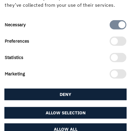
they’ve collected from your use of their services.
Om webbplatsen
Consent
Necessary
Selection
Preferences
Följ oss i sociala medier
Statistics
Marketing
DENY
ALLOW SELECTION
ALLOW ALL