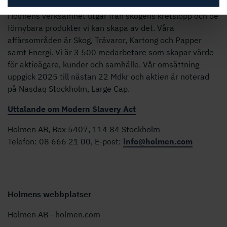
Holmens verksamhet utgår från skogens kretslopp och de
förnybara produkter vi kan skapa av det. Våra
affärsområden är Skog, Trävaror, Kartong och Papper
samt Energi. Vi är 3 500 medarbetare som skapar värde
för aktieägare, kunder och samhälle. Vår omsättning
uppgick 2025 till nästan 22 Mdkr och aktien är noterad
på Nasdaq Stockholm, Large Cap.
Uttalande om Modern Slavery Act
Holmen AB, Box 5407, 114 84 Stockholm
Telefon: 08 666 21 00, E-post:
info@holmen.com
Holmens webbplatser
Holmen AB - holmen.com