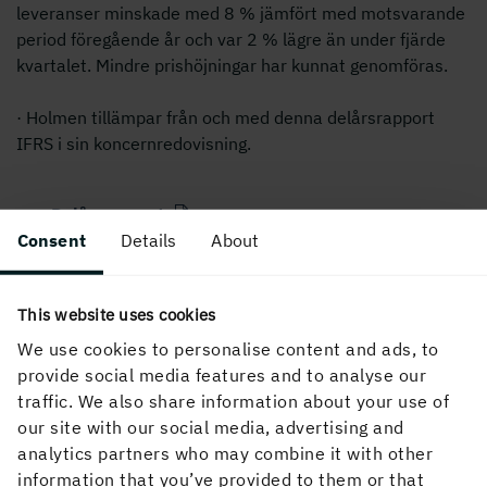
leveranser minskade med 8 % jämfört med motsvarande
period föregående år och var 2 % lägre än under fjärde
kvartalet. Mindre prishöjningar har kunnat genomföras.
· Holmen tillämpar från och med denna delårsrapport
IFRS i sin koncernredovisning.
Delårsrapport
Consent
Details
About
PUBLICERAD
This website uses cookies
28 april, 2005, 11:53
We use cookies to personalise content and ads, to
provide social media features and to analyse our
traffic. We also share information about your use of
our site with our social media, advertising and
analytics partners who may combine it with other
information that you’ve provided to them or that