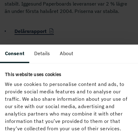
stabilt. Iggesund Paperboards leveranser var 2 % lägre
än under första halvåret 2004. Priserna var stabila.
Delårsrapport
Consent
Details
About
PUBLICERAD
17 augusti, 2005, 11:36
This website uses cookies
We use cookies to personalise content and ads, to
provide social media features and to analyse our
traffic. We also share information about your use of
our site with our social media, advertising and
analytics partners who may combine it with other
information that you’ve provided to them or that
they’ve collected from your use of their services.
Om webbplatsen