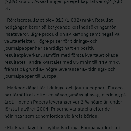
(7,89) kronor. Avkastningen på eget kapital var 6,2 (7,8)
%.
· Rörelseresultatet blev 813 (1 032) mnkr. Resultat-
nedgången beror på betydande kostnadsökningar för
insatsvaror, lägre produktion av kartong samt negativa
valutaeffekter. Högre priser för tidnings- och
journalpapper har samtidigt haft en positiv
resultatpåverkan. Jämfört med första kvartalet ökade
resultatet i andra kvartalet med 85 mnkr till 449 mnkr,
främst på grund av högre leveranser av tidnings- och
journalpapper till Europa.
· Marknadsläget för tidnings- och journalpapper i Europa
har förbättrats efter en säsongsmässigt svag inledning på
året. Holmen Papers leveranser var 2 % högre än under
första halvåret 2004. Priserna var stabila efter de
höjningar som genomfördes vid årets början.
· Marknadsläget för nyfiberkartong i Europa var fortsatt