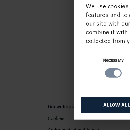
We use cookies 
features and to 
our site with ou
PUBLICERAD
combine it with 
13 januari, 2004,
collected from y
Consent
Necessary
Selection
ALLOW ALL
Om webbplatsen
Cookies
Ändra cookieinställningar