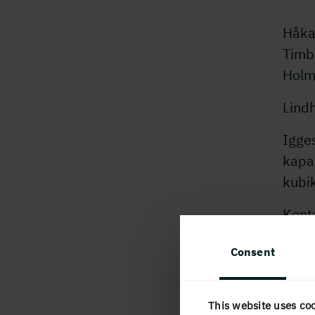
Håka
Timbe
Holm
Lindh
Igges
kapac
kubik
Kont
eller
Consent
infor
H
This website uses co