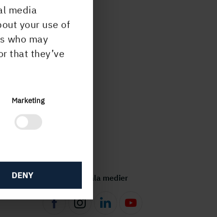
al media
bout your use of
ers who may
or that they’ve
Marketing
DENY
Följ oss i sociala medier