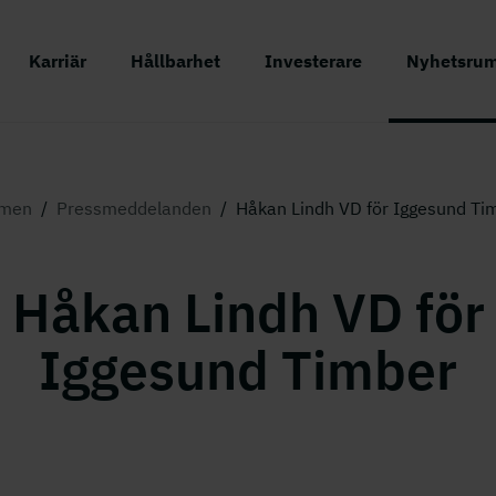
Karriär
Hållbarhet
Investerare
Nyhetsru
lmen
/
Pressmeddelanden
/
Håkan Lindh VD för Iggesund Ti
Håkan Lindh VD för
Iggesund Timber