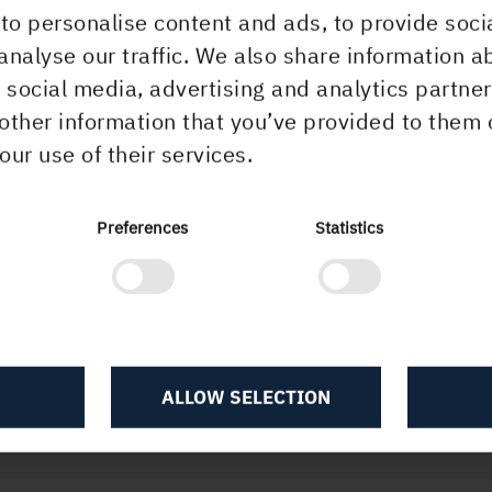
to personalise content and ads, to provide soci
analyse our traffic. We also share information a
r social media, advertising and analytics partn
other information that you’ve provided to them 
 13:50
our use of their services.
Preferences
Statistics
ALLOW SELECTION