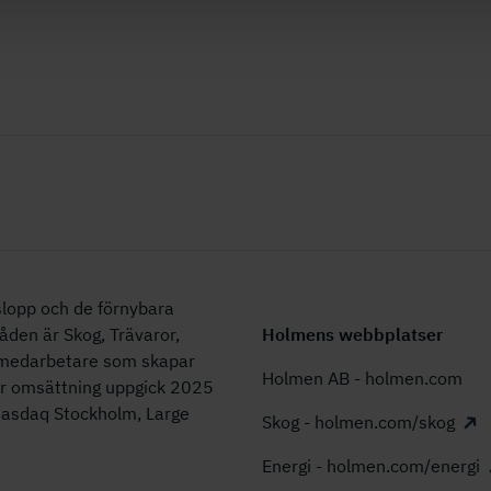
lopp och de förnybara
åden är Skog, Trävaror,
Holmens webbplatser
0 medarbetare som skapar
Holmen AB - holmen.com
år omsättning uppgick 2025
 Nasdaq Stockholm, Large
Skog - holmen.com/skog
Energi - holmen.com/energi