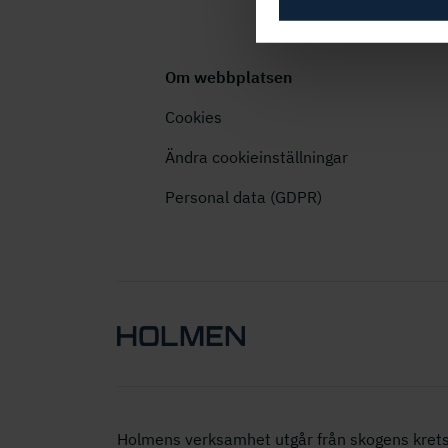
Om webbplatsen
Cookies
Ändra cookieinställningar
Personal data (GDPR)
Holmens verksamhet utgår från skogens krets