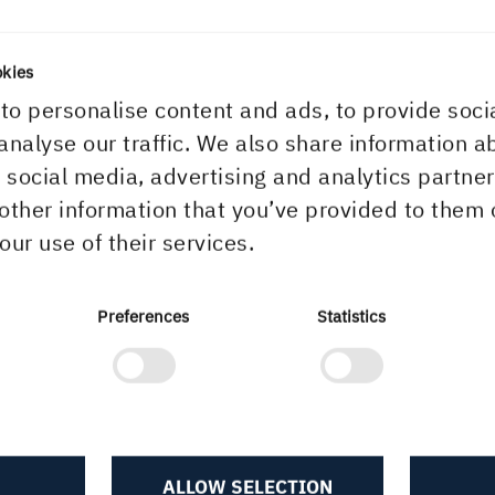
ter Lewell
okies
rmationsdirektör
to personalise content and ads, to provide soci
analyse our traffic. We also share information a
nbjudan press- och analytikerkonferens 28 april
r social media, advertising and analytics partn
other information that you’ve provided to them 
our use of their services.
 14:19
Preferences
Statistics
ALLOW SELECTION