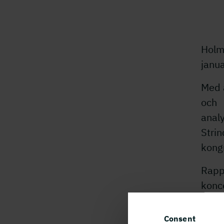
Holm
janua
Med a
och
anal
Stri
kongr
Rapp
konc
samt
Consent
Hjär