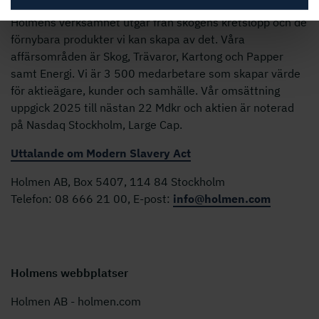
Holmens verksamhet utgår från skogens kretslopp och de
förnybara produkter vi kan skapa av det. Våra
affärsområden är Skog, Trävaror, Kartong och Papper
samt Energi. Vi är 3 500 medarbetare som skapar värde
för aktieägare, kunder och samhälle. Vår omsättning
uppgick 2025 till nästan 22 Mdkr och aktien är noterad
på Nasdaq Stockholm, Large Cap.
Uttalande om Modern Slavery Act
Holmen AB, Box 5407, 114 84 Stockholm
Telefon: 08 666 21 00, E-post:
info@holmen.com
Holmens webbplatser
Holmen AB - holmen.com