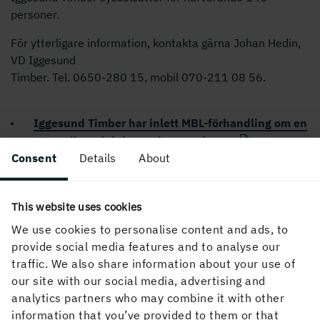
personer.
För ytterligare information, kontakta gärna Johan Hedin,
VD Iggesund
Timber. Tel. 0650-280 15, mobil 070-2
11 08
56.
Iggesund Timber har inlett MBL-förhandling om en
väsentlig reduktion av bemanningen
Consent
Details
About
PUBLICERAD
This website uses cookies
07 januari, 2002, 14:45
We use cookies to personalise content and ads, to
provide social media features and to analyse our
traffic. We also share information about your use of
our site with our social media, advertising and
analytics partners who may combine it with other
information that you’ve provided to them or that