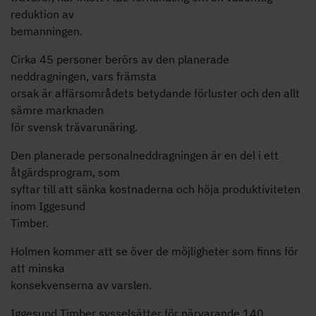
reduktion av
bemanningen.
Cirka 45 personer berörs av den planerade
neddragningen, vars främsta
orsak är affärsområdets betydande förluster och den allt
sämre marknaden
för svensk trävarunäring.
Den planerade personalneddragningen är en del i ett
åtgärdsprogram, som
syftar till att sänka kostnaderna och höja produktiviteten
inom Iggesund
Timber.
Holmen kommer att se över de möjligheter som finns för
att minska
konsekvenserna av varslen.
Iggesund Timber sysselsätter för närvarande 140