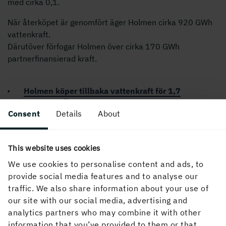
med cirka 0,1.
När återköpet är genomfört äger Holmen cirka 920 GWh
vattenkraft.
Därutöver förfogar Holmen över cirka 170 GWh
partnerfinansierad kraft.
Holmen köper tillbaka vattenkraft för 1,7
miljarder
Consent
Details
About
PUBLICERAD
This website uses cookies
19 juni, 2002, 10:04
We use cookies to personalise content and ads, to
provide social media features and to analyse our
traffic. We also share information about your use of
our site with our social media, advertising and
analytics partners who may combine it with other
information that you’ve provided to them or that