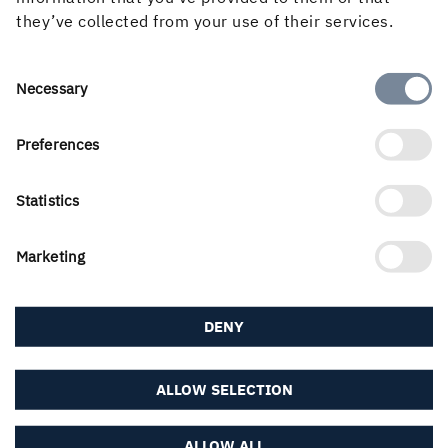
they’ve collected from your use of their services.
Consent
Om webbplatsen
Necessary
Selection
Preferences
Följ oss i sociala medier
Statistics
Marketing
DENY
ALLOW SELECTION
ALLOW ALL