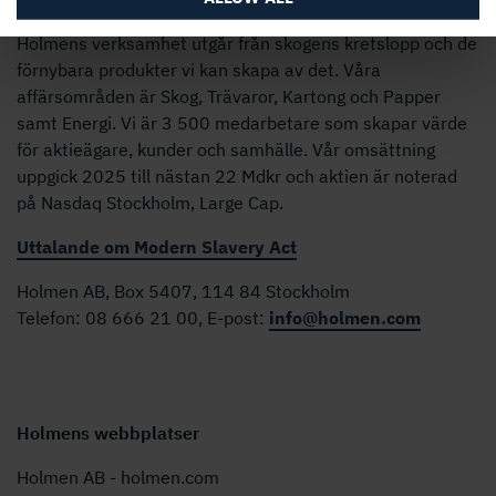
Holmens verksamhet utgår från skogens kretslopp och de
förnybara produkter vi kan skapa av det. Våra
affärsområden är Skog, Trävaror, Kartong och Papper
samt Energi. Vi är 3 500 medarbetare som skapar värde
för aktieägare, kunder och samhälle. Vår omsättning
uppgick 2025 till nästan 22 Mdkr och aktien är noterad
på Nasdaq Stockholm, Large Cap.
Uttalande om Modern Slavery Act
Holmen AB, Box 5407, 114 84 Stockholm
Telefon: 08 666 21 00, E-post:
info@holmen.com
Holmens webbplatser
Holmen AB - holmen.com