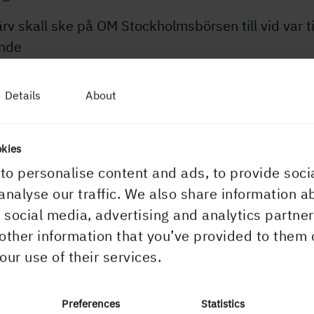
rv skall ske på OM Stockholmsbörsen till vid var t
ande
urs. Ett återköp om tio procent motsvarar inemot 
rder kronor
Details
About
nuvarande kursnivå.
öreslagna återköpet är ett steg för att uppnå en m
okies
målsenlig
to personalise content and ads, to provide soci
alstruktur.
analyse our traffic. We also share information a
r social media, advertising and analytics partn
terköp av bolagets aktier på dagens kursnivå skul
other information that you’ve provided to them 
 Holmens
our use of their services.
tning på eget kapital och vinst per aktie.
Preferences
Statistics
olmen avser återköpa aktier