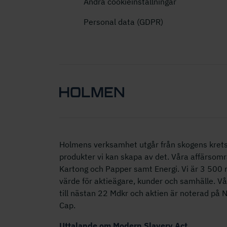
Ändra cookieinställningar
Personal data (GDPR)
Holmens verksamhet utgår från skogens krets
produkter vi kan skapa av det. Våra affärsomr
Kartong och Papper samt Energi. Vi är 3 50
värde för aktieägare, kunder och samhälle. V
till nästan 22 Mdkr och aktien är noterad på
Cap.
Uttalande om Modern Slavery Act