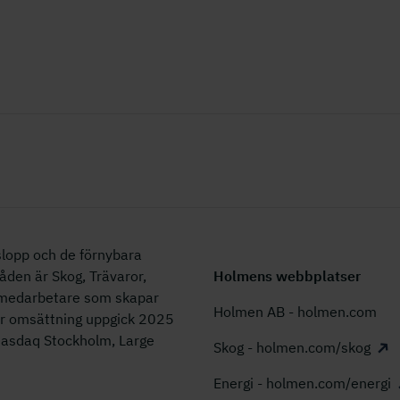
lopp och de förnybara
åden är Skog, Trävaror,
Holmens webbplatser
0 medarbetare som skapar
Holmen AB - holmen.com
år omsättning uppgick 2025
 Nasdaq Stockholm, Large
Skog - holmen.com/skog
Energi - holmen.com/energi