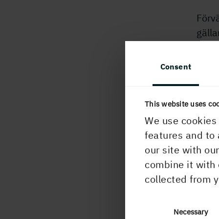
Förvä
gäll
börsk
milja
Consent
vid 
Det f
This website uses co
ända
We use cookies 
kapit
features and to 
our site with ou
Ett å
combine it with 
höja
collected from y
avkas
Consent
Necessary
H