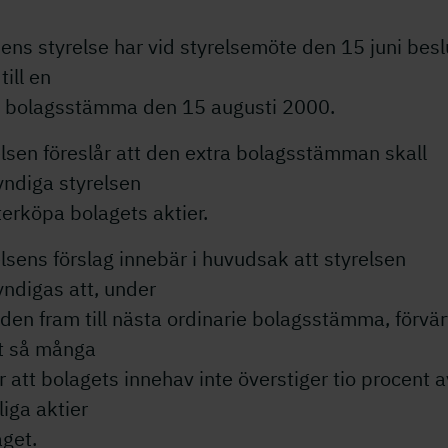
ns styrelse har vid styrelsemöte den 15 juni besl
till en
a bolagsstämma den 15 augusti 2000.
lsen föreslår att den extra bolagsstämman skall
ndiga styrelsen
terköpa bolagets aktier.
lsens förslag innebär i huvudsak att styrelsen
ndigas att, under
den fram till nästa ordinarie bolagsstämma, förvä
t så många
r att bolagets innehav inte överstiger tio procent a
iga aktier
aget.