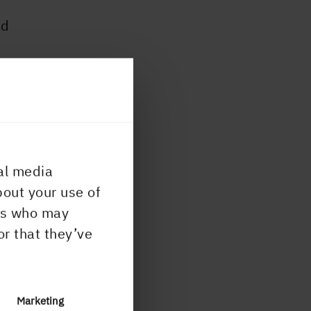
id
två
era
al media
bout your use of
ers who may
le
or that they’ve
Marketing