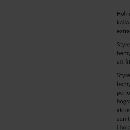
Holme
kalla 
extr
Styre
bemy
att å
Styre
bemy
perio
högs
aktie
samtl
i bol