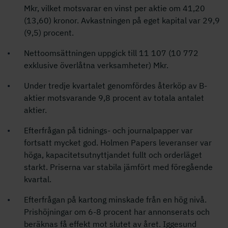
Mkr, vilket motsvarar en vinst per aktie om 41,20
(13,60) kronor. Avkastningen på eget kapital var 29,9
(9,5) procent.
Nettoomsättningen uppgick till
11 107 (10 772
exklusive överlåtna verksamheter) Mkr.
Under tredje kvartalet genomfördes återköp av B-
aktier motsvarande 9,8 procent av totala antalet
aktier.
Efterfrågan på tidnings- och journalpapper var
fortsatt mycket god. Holmen Papers leveranser var
höga, kapacitetsutnyttjandet fullt och orderläget
starkt. Priserna var stabila jämfört med föregående
kvartal.
Efterfrågan på kartong minskade från en hög nivå.
Prishöjningar om 6-8 procent har annonserats och
beräknas få effekt mot slutet av året. Iggesund