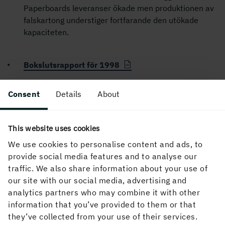
Paperboards leveranser ökade men produktionen av
falskartong understiger fortfarande den utökade
kapaciteten.
Bokslutsrapport för 1998
Consent
Details
About
PUBLICERAD
27 januari, 1999, 00:00
This website uses cookies
We use cookies to personalise content and ads, to
provide social media features and to analyse our
traffic. We also share information about your use of
our site with our social media, advertising and
analytics partners who may combine it with other
information that you’ve provided to them or that
they’ve collected from your use of their services.