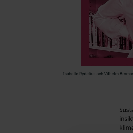
Isabelle Rydelius och Vilhelm Broman 
Sust
insik
klim