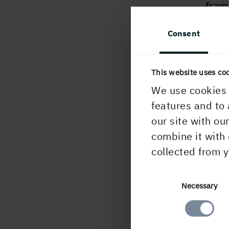
fram
gäst
Consent
Nilz
Lund
Glob
This website uses co
We use cookies 
I de
features and to 
Ryde
our site with ou
håll
combine it with 
en hå
collected from y
Ämne
träb
Consent
Necessary
decen
Selection
mot 
samm