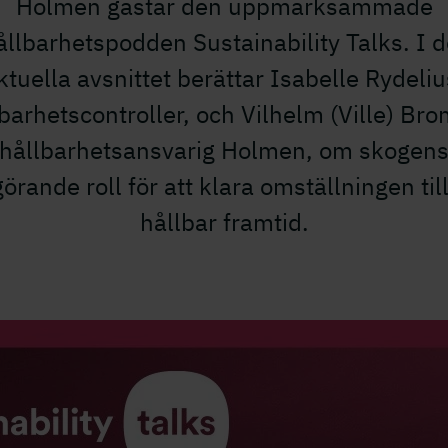
Holmen gästar den uppmärksammade
ållbarhetspodden Sustainability Talks. I d
ktuella avsnittet berättar Isabelle Rydeliu
barhetscontroller, och Vilhelm (Ville) Br
hållbarhetsansvarig Holmen, om skogen
örande roll för att klara omställningen til
hållbar framtid.