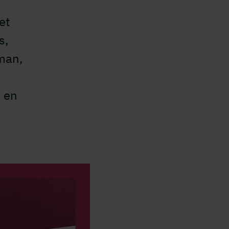
et
s,
oman,
s
l en