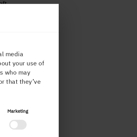
aft
rik
N
al media
bout your use of
ers who may
till
or that they’ve
 i en
Marketing
et
 på
krav