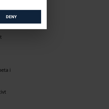
DENY
t
eta i
ivt