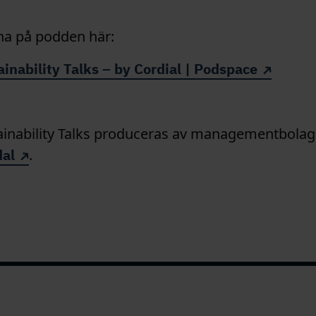
na på podden här:
ainability Talks – by Cordial | Podspace
ainability Talks produceras av managementbolag
dal
.