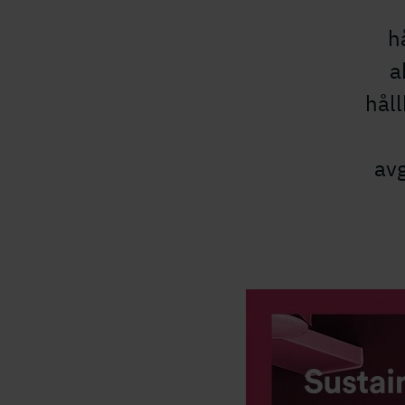
h
a
håll
avg