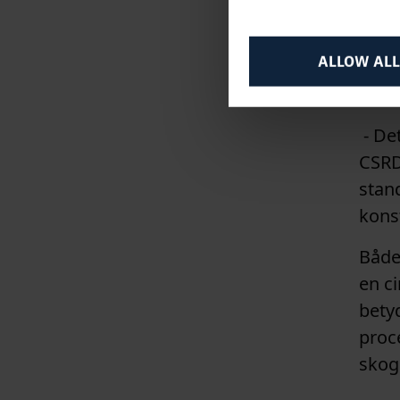
på da
Isab
ALLOW ALL
rapp
- Det
CSRD
stand
konst
Både 
en c
bety
proc
skog