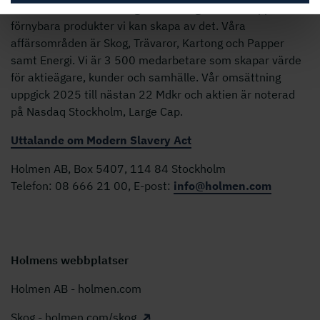
Holmens verksamhet utgår från skogens kretslopp och de
förnybara produkter vi kan skapa av det. Våra
affärsområden är Skog, Trävaror, Kartong och Papper
samt Energi. Vi är 3 500 medarbetare som skapar värde
för aktieägare, kunder och samhälle. Vår omsättning
uppgick 2025 till nästan 22 Mdkr och aktien är noterad
på Nasdaq Stockholm, Large Cap.
Uttalande om Modern Slavery Act
Holmen AB, Box 5407, 114 84 Stockholm
Telefon: 08 666 21 00, E-post:
info@holmen.com
Holmens webbplatser
Holmen AB - holmen.com
Skog - holmen.com/skog