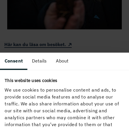
Här kan du läsa om besöket.
Consent
Details
About
PUBLICERAD
This website uses cookies
6 november, 2019
We use cookies to personalise content and ads, to
provide social media features and to analyse our
traffic. We also share information about your use of
our site with our social media, advertising and
analytics partners who may combine it with other
information that you’ve provided to them or that