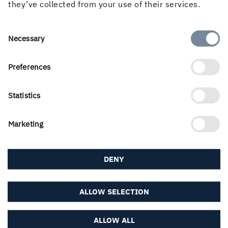
they’ve collected from your use of their services.
Om webbplatsen
Consent
Necessary
Selection
Preferences
Följ oss i sociala medier
Statistics
Marketing
DENY
ALLOW SELECTION
ALLOW ALL