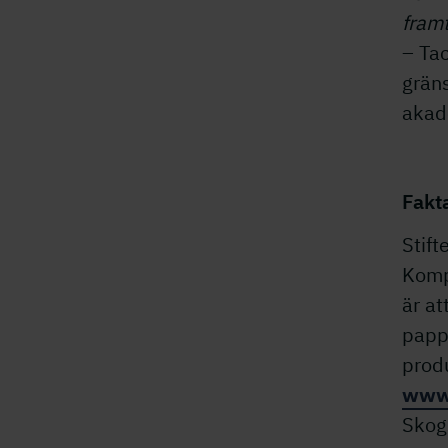
framt
– Tac
grän
akade
Fakt
Stif
Komp
är at
papp
produ
www.
Skog