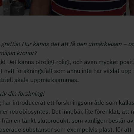
 grattis! Hur känns det att få den utmärkelsen – o
miljon kronor?
k! Det känns otroligt roligt, och även mycket posit
tt nytt forskningsfält som ännu inte har växlat upp t
striell skala uppmärksammas.
iv din forskning!
 har introducerat ett forskningsområde som kalla
er retrobiosyntes. Det innebär, lite förenklat, att
 från en tänkt slutprodukt, som vanligen består av
aserade substanser som exempelvis plast, för att