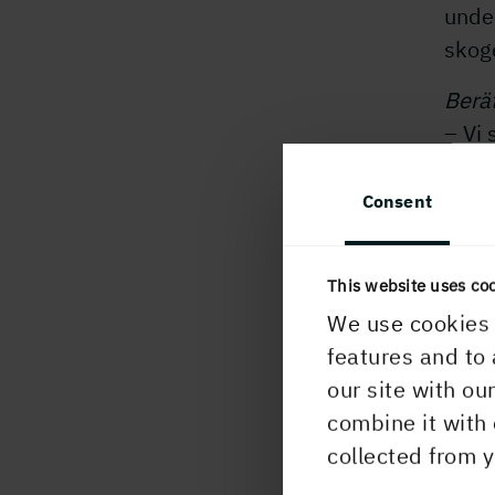
unde
skog
Berä
– Vi 
barri
Holm
Consent
restp
klara
This website uses co
Vad 
We use cookies 
– Det
features and to 
energ
our site with ou
värde
combine it with 
komp
collected from y
Pape