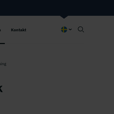
m
Kontakt
Swedish
ning
k