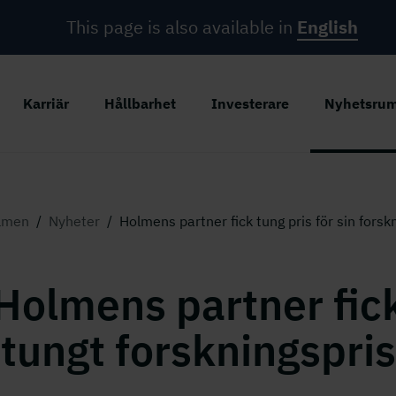
This page is also available in
English
Karriär
Hållbarhet
Investerare
Nyhetsru
lmen
/
Nyheter
/
Holmens partner fick tung pris för sin forsk
Holmens partner fic
tungt forskningspris