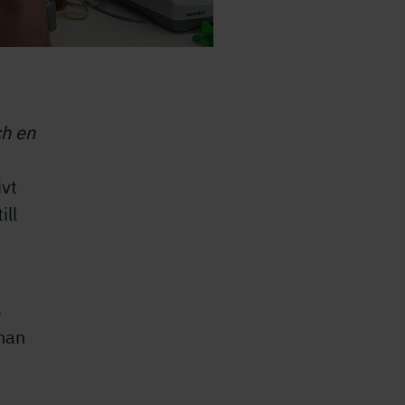
ch en
ivt
ill
s
 man