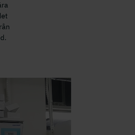
ära
det
rån
d.
.