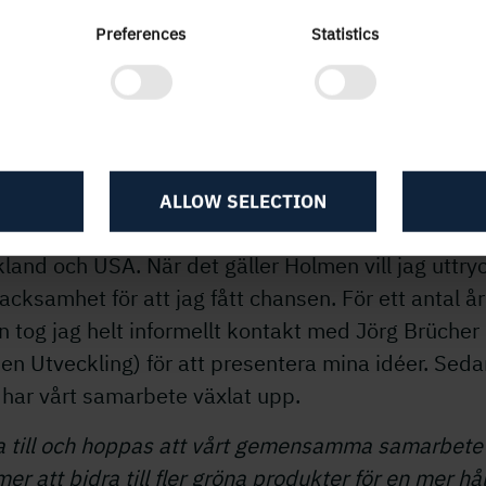
ver dock inte nödvändigtvis handla om enbart
Preferences
Statistics
ntin, utan kan lika gärna användas för till exempel
n eller hemicellulosa.
kommer du att använda prissumman?
ll kompetensutveckling, nätverksbyggande och
kningsvistelser både tillsammans med Holmen, oc
ALLOW SELECTION
nde akademiska och industriella aktörer inom biot
kland och USA. När det gäller Holmen vill jag uttry
acksamhet för att jag fått chansen. För ett antal år
 tog jag helt informellt kontakt med Jörg Brücher
n Utveckling) för att presentera mina idéer. Seda
 har vårt samarbete växlat upp.
a till och hoppas att vårt gemensamma samarbete
r att bidra till fler gröna produkter för en mer hå