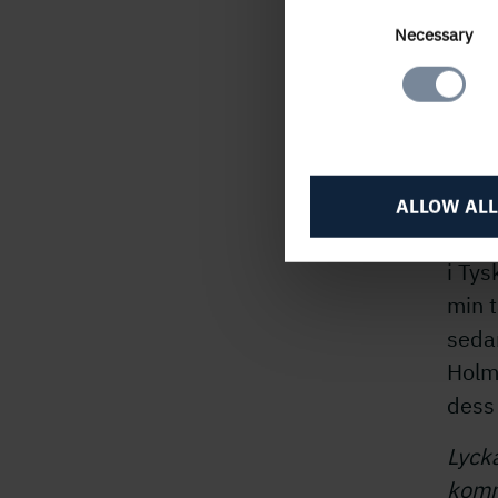
behö
Consent
Necessary
terpe
Selection
ligni
Hur 
– Ti
fors
ALLOW ALL
leda
i Tys
min t
sedan
Holme
dess
Lyck
komme