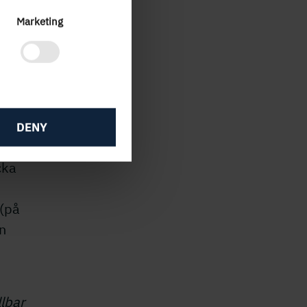
Marketing
h
DENY
eknik
cka
 (på
n
llbar