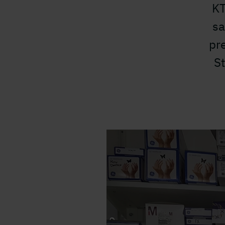
KT
sa
pr
S