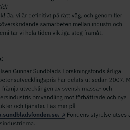
id!
k! Ja, vi är definitivt på rätt väg, och genom fler
söverskridande samarbeten mellan industri och
mi tar vi hela tiden viktiga steg framåt.
a:
telsen Gunnar Sundblads Forskningsfonds årliga
etensutvecklingspris har delats ut sedan 2007. M
t främja utvecklingen av svensk massa- och
ersindustris omvandling mot förbättrade och nya
kter och tjänster. Läs mer på
sundbladsfonden.se.
Fondens styrelse utses 
sindustrierna.