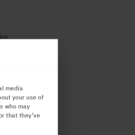
ybar
från
är att
al media
m av
bout your use of
ll i
ers who may
en
or that they’ve
t