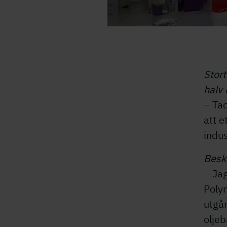
Stort
halv 
– Tac
att e
indu
Beskr
– Jag
Polym
utgår
oljeb