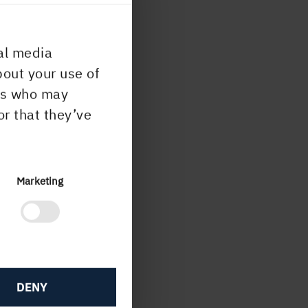
al media
lla
bout your use of
ens
ers who may
or that they’ve
Marketing
nom
å
DENY