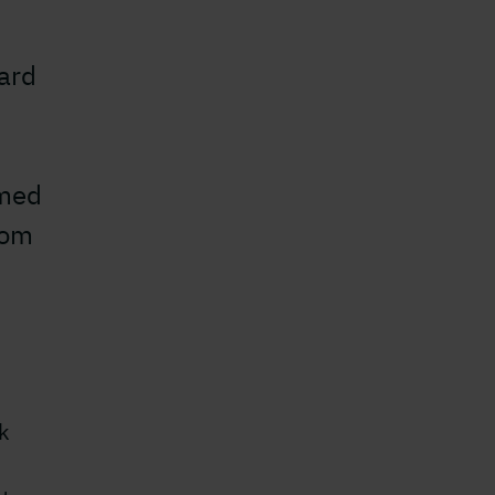
ard
rmed
nom
ck