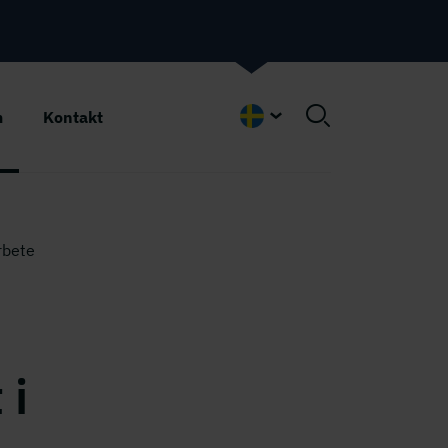
m
Kontakt
Swedish
rbete
 i