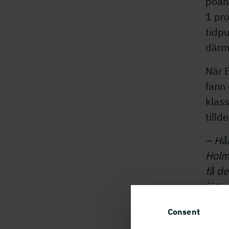
poän
1 pro
tidpu
därm
När 
fann
klas
tilld
– Hål
Holm
få d
jätte
har 
Consent
vi he