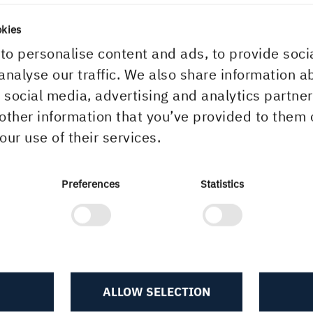
sidan av Iggesunds Bruk har kartongbruket i
okies
ington samt pappersbruken Braviken och Hallsta
to personalise content and ads, to provide soci
iga tilldelats Ecovadis Platinum. Det betyder att a
analyse our traffic. We also share information a
ns bruk tillhör det absoluta toppskiktet av värld
r social media, advertising and analytics partn
skade bolag.
other information that you’ve provided to them 
our use of their services.
m EcoVadis
Preferences
Statistics
dis utvärderar företag i mer än 160 länder och i
00 kategorier. EcoVadis metodik övervakas av en
nationell vetenskaplig kommitté och är baserad p
nde hållbarhetsstandarder som Global Reporting
tive (GRI), FN:s Global Compact och ISO 26000.
ALLOW SELECTION
t Our Company | EcoVadis