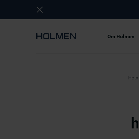
Om Holmen
Hol
h