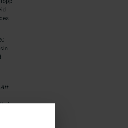
 topp
vid
ades
20
sin
d
Att
t vi
 som