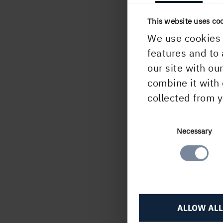
Vid 
This website uses co
Work
We use cookies 
samtl
features and to 
Holme
our site with ou
gran
combine it with 
collected from y
Mer o
Consent
Necessary
EcoVa
Selection
ca 2
inter
leda
Inia
ALLOW ALL
Abou