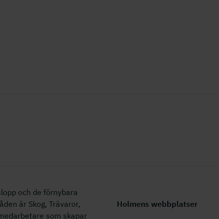
lopp och de förnybara
åden är Skog, Trävaror,
Holmens webbplatser
0 medarbetare som skapar