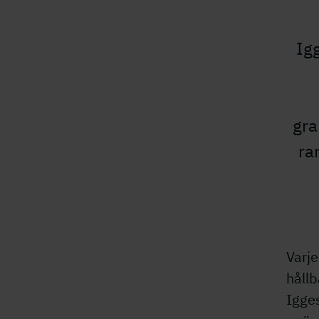
Ig
gra
ra
Varj
hållb
Igge