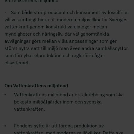
Vattenkraftens miljöfond.
- Som både stor producent och konsument av fossilfri el
vill vi samtidigt bidra till moderna miljövillkor för Sveriges
vattenkraft genom konstruktiva dialoger mellan
myndigheter och näringsliv, där väl genomtänkta
avvägningar görs mellan vilka anpassningar som ger
störst nytta sett till miljö men även andra samhällsnyttor
som förnybar elproduktion och reglerförmåga i
elsystemet.
Om Vattenkraftens miljöfond
Vattenkraftens miljöfond är ett aktiebolag som ska
bekosta miljöåtgärder inom den svenska
vattenkraften.
Fondens syfte är att förena produktion av
vattenkraftsel med moderna miljövillkor. Detta ska