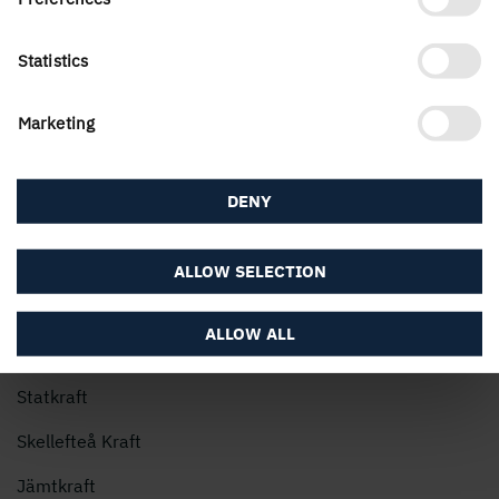
Webbsida:
Vattenkraftens Miljöfond
Statistics
Marketing
Energibolagen som finansierar Vattenkraftens
miljöfond:
DENY
Holmen
Vattenfall
ALLOW SELECTION
Fortum
ALLOW ALL
Uniper
Statkraft
Skellefteå Kraft
Jämtkraft