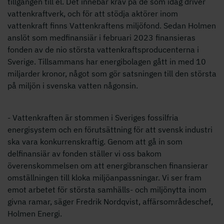
tillgången till el. Det innebär krav på de som idag driver
vattenkraftverk, och för att stödja aktörer inom
vattenkraft finns Vattenkraftens miljöfond. Sedan Holmen
anslöt som medfinansiär i februari 2023 finansieras
fonden av de nio största vattenkraftsproducenterna i
Sverige. Tillsammans har energibolagen gått in med 10
miljarder kronor, något som gör satsningen till den största
på miljön i svenska vatten någonsin.
- Vattenkraften är stommen i Sveriges fossilfria
energisystem och en förutsättning för att svensk industri
ska vara konkurrenskraftig. Genom att gå in som
delfinansiär av fonden ställer vi oss bakom
överenskommelsen om att energibranschen finansierar
omställningen till kloka miljöanpassningar. Vi ser fram
emot arbetet för största samhälls- och miljönytta inom
givna ramar, säger Fredrik Nordqvist, affärsområdeschef,
Holmen Energi.