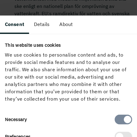
ske enligt en nationell plan för omprövning av
vattenkraft. EU:s ramdirektiv för vatten och svenska
miljökvalitetsmål sätter också mål för hur svensk
Consent
Details
About
vattenkraft ska bli långsiktigt hållbar.
This website uses cookies
Alla som omfattas av den nationella planen och
bedriver vattenverksamhet för produktion av
We use cookies to personalise content and ads, to
vattenkraftsel i Sverige kommer kunna ansöka om
provide social media features and to analyse our
ekonomisk ersättning från fonden. Den finansierar
traffic. We also share information about your use of
upp till 85 procent av kostnaderna för utredning,
our site with our social media, advertising and
prövning av miljöåtgärderna i domstol och själva
analytics partners who may combine it with other
genomförandet av de åtgärder som domstolen
information that you’ve provided to them or that
beslutat. Den kan också ersätta eventuella
they’ve collected from your use of their services.
produktionsförluster.
Consent
Necessary
Målet är att all svensk vattenkraft ska miljöanpassas
Selection
och att Sverige får ännu friskare vattendrag, med
långsiktigt hållbara ekosystem.
Preferences