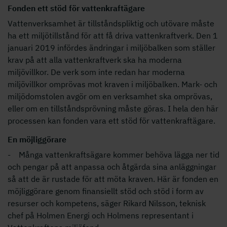
Fonden ett stöd för vattenkraftägare
Vattenverksamhet är tillståndspliktig och utövare måste
ha ett miljötillstånd för att få driva vattenkraftverk. Den 1
januari 2019 infördes ändringar i miljöbalken som ställer
krav på att alla vattenkraftverk ska ha moderna
miljövillkor. De verk som inte redan har moderna
miljövillkor omprövas mot kraven i miljöbalken. Mark- och
miljödomstolen avgör om en verksamhet ska omprövas,
eller om en tillståndsprövning måste göras. I hela den här
processen kan fonden vara ett stöd för vattenkraftägare.
En möjliggörare
- Många vattenkraftsägare kommer behöva lägga ner tid
och pengar på att anpassa och åtgärda sina anläggningar
så att de är rustade för att möta kraven. Här är fonden en
möjliggörare genom finansiellt stöd och stöd i form av
resurser och kompetens, säger Rikard Nilsson, teknisk
chef på Holmen Energi och Holmens representant i