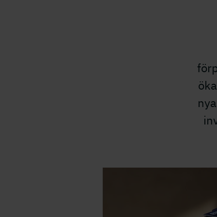
för
öka
nya
in