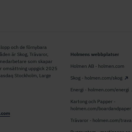
lopp och de förnybara
åden är Skog, Trävaror,
Holmens webbplatser
0 medarbetare som skapar
Holmen AB - holmen.com
år omsättning uppgick 2025
 Nasdaq Stockholm, Large
Skog - holmen.com/skog
Energi - holmen.com/energi
Kartong och Papper -
holmen.com/boardandpaper
.com
Trävaror - holmen.com/trava
Byggsystem - martinsons.se