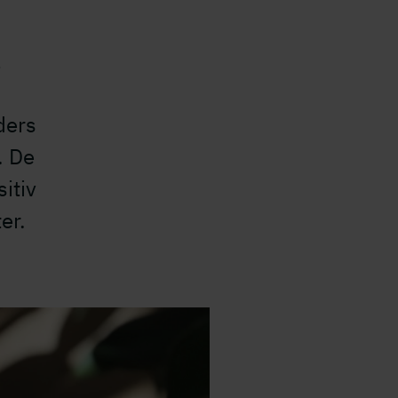
å
ders
. De
itiv
er.