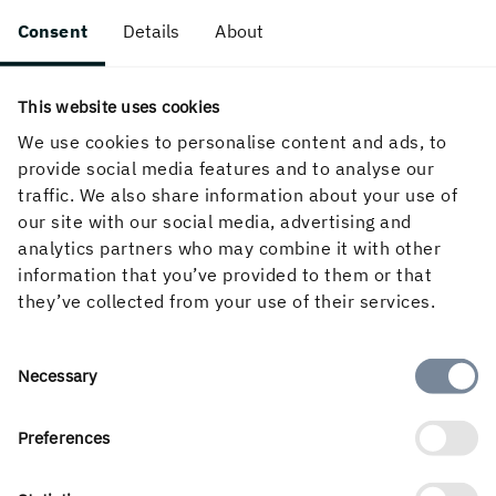
Hamngatan 3. Industribeträvsiga seminarium “Vilka
Consent
Details
About
blir knäckfrågorna i Avtal25?”. Vd och koncernchef
Henrik Sjölund är panelist.
This website uses cookies
15.15–16.55, Novgorodgränd 1. Seminarium om
We use cookies to personalise content and ads, to
gemensan nordisk byggmarknad möjlig. Mikael
provide social media features and to analyse our
Lindberg, försäljningschef Martinsons, deltar i panel
traffic. We also share information about your use of
om gemensamma byggrgler.
our site with our social media, advertising and
analytics partners who may combine it with other
17.00–19.00, Gotlands konstmuseum,
information that you’ve provided to them or that
S:t Hansgatan 21. Skogsindustriernas
they’ve collected from your use of their services.
framtidsmingel.
Consent
Necessary
Selection
Torsdag 27 juni
Preferences
10.00–10.45, Hästgatan 13. Friluftsfrämjandet
seminarium om skogen och fysisk och psykisk hälsa.