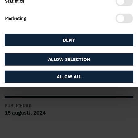
Statistics
Sören Petersson, affärsområdeschef Skog, är
panelist.
Marketing
12.00–13.00, Hamngatan 3. Industriarbetsgivarna –
hur ska industrin bli attraktiv för fler?
DENY
13.00–14.00, Teaterskeppet. LFM30 seminarium om
ALLOW SELECTION
biobaserade material i anläggnings-, bygg- och
förvaltningsbranschen.
ALLOW ALL
PUBLICERAD
15 augusti, 2024