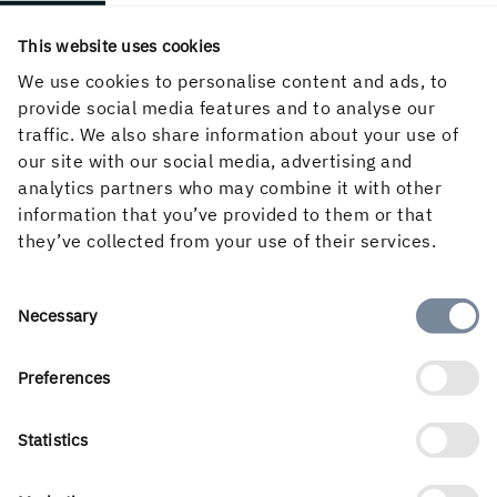
Följ oss i sociala medier
This website uses cookies
We use cookies to personalise content and ads, to
provide social media features and to analyse our
traffic. We also share information about your use of
our site with our social media, advertising and
analytics partners who may combine it with other
information that you’ve provided to them or that
they’ve collected from your use of their services.
Consent
Necessary
Selection
Swedish
Preferences
Statistics
Holmens verksamhet utgår från skogens kretslopp och de