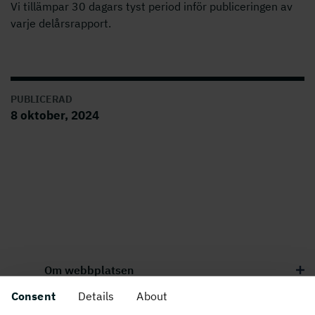
Vi tillämpar 30 dagars tyst period inför publiceringen av
varje delårsrapport.
PUBLICERAD
8 oktober, 2024
Om webbplatsen
Consent
Details
About