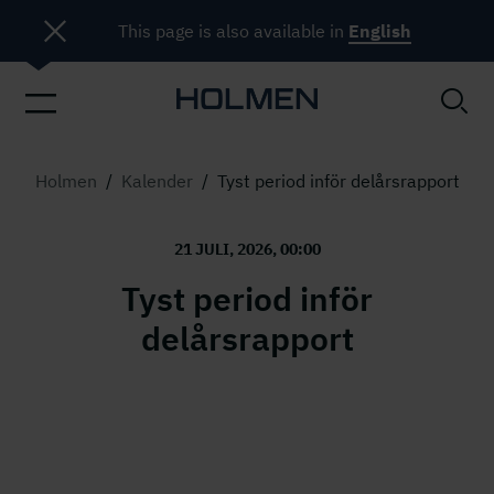
This page is also available in
English
Holmen
/
Kalender
/
Tyst period inför delårsrapport
21 JULI, 2026, 00:00
Tyst period inför
delårsrapport