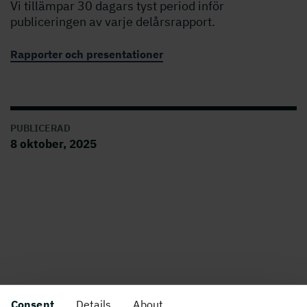
Vi tillämpar 30 dagars tyst period inför
publiceringen av varje delårsrapport.
Rapporter och presentationer
PUBLICERAD
8 oktober, 2025
Om webbplatsen
Consent
Details
About