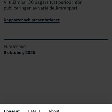
Vi tillämpar 30 dagars tyst period inför
publiceringen av varje delårsrapport.
Rapporter och presentationer
PUBLICERAD
8 oktober, 2025
Om webbplatsen
Consent
Details
About