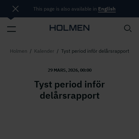
This page is also available in
English
Holmen
/
Kalender
/
Tyst period inför delårsrapport
29 MARS, 2026, 00:00
Tyst period inför
delårsrapport