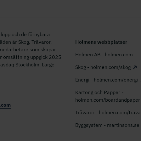
lopp och de förnybara
åden är Skog, Trävaror,
Holmens webbplatser
0 medarbetare som skapar
Holmen AB - holmen.com
år omsättning uppgick 2025
 Nasdaq Stockholm, Large
Skog - holmen.com/skog
Energi - holmen.com/energi
Kartong och Papper -
holmen.com/boardandpaper
.com
Trävaror - holmen.com/trava
Byggsystem - martinsons.se