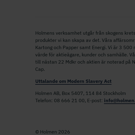
Holmens verksamhet utgår från skogens krets
produkter vi kan skapa av det. Våra affärsomr
Kartong och Papper samt Energi. Vi är 3 50
värde för aktieägare, kunder och samhälle. V
till nästan 22 Mdkr och aktien är noterad på
Cap.
Uttalande om Modern Slavery Act
Holmen AB, Box 5407, 114 84 Stockholm
Telefon: 08 666 21 00, E-post:
info@holmen
© Holmen 2026