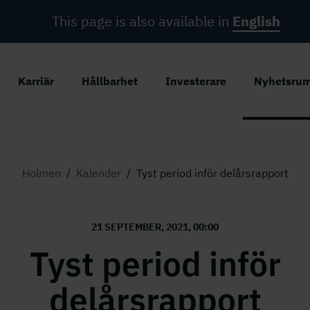
This page is also available in
English
Karriär
Hållbarhet
Investerare
Nyhetsru
Holmen
/
Kalender
/
Tyst period inför delårsrapport
21 SEPTEMBER, 2021, 00:00
Tyst period inför
delårsrapport