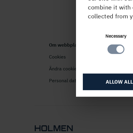
combine it with 
collected from y
Consent
Necessary
Selection
Om webbplatsen
Cookies
Ändra cookieinställningar
Personal data (GDPR)
ALLOW ALL