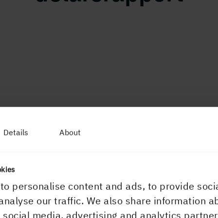
Details
About
20
okies
to personalise content and ads, to provide soci
analyse our traffic. We also share information a
r social media, advertising and analytics partn