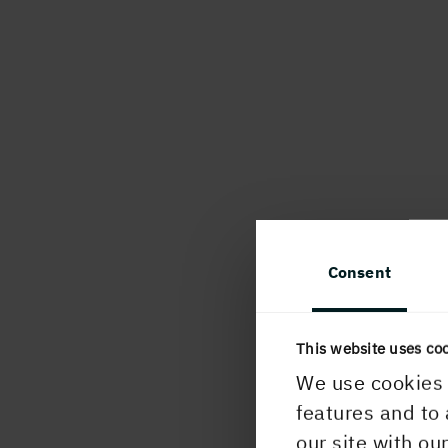
Consent
PUBLICERAD
17 november, 20
This website uses co
We use cookies 
features and to 
our site with ou