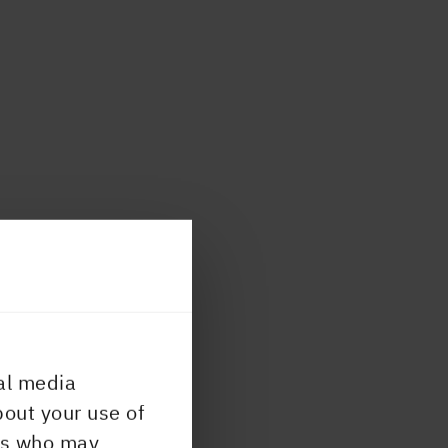
al media
bout your use of
ers who may