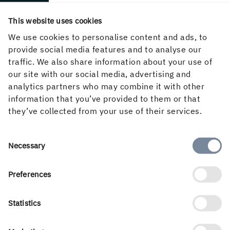
Följ oss i sociala medier
This website uses cookies
We use cookies to personalise content and ads, to
provide social media features and to analyse our
traffic. We also share information about your use of
our site with our social media, advertising and
analytics partners who may combine it with other
information that you’ve provided to them or that
they’ve collected from your use of their services.
Consent
Necessary
Swedish
Selection
Preferences
Statistics
Holmens verksamhet utgår från skogens kretslopp och de