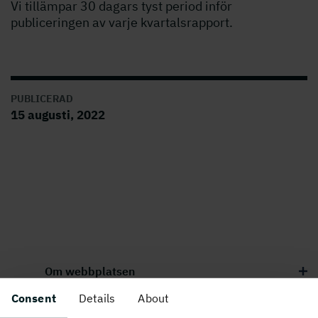
Vi tillämpar 30 dagars tyst period inför
publiceringen av varje kvartalsrapport.
PUBLICERAD
15 augusti, 2022
Om webbplatsen
Consent
Details
About