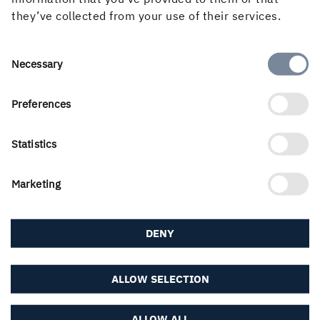
they’ve collected from your use of their services.
"Jag har lärt mig jättemycket."
I den här filmen träffar vi Rasmus som berättar om sitt
jobb och varför han trivs så bra på Linghems Sågverk.
Consent
Necessary
Selection
FILMEN MED RASMUS
Preferences
Statistics
Marketing
DENY
ALLOW SELECTION
ALLOW ALL