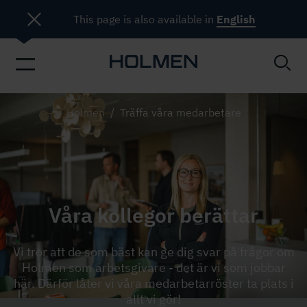
This page is also available in
English
Kollegor i fikarum
Holmen
/
Träffa våra medarbetare
Våra kollegor berättar
Vi tror att de som bäst kan ge dig svar på frågor om
Holmen som arbetsgivare - det är vi som jobbar
här. Därför låter vi våra medarbetarröster ta plats i
allt vi gör!