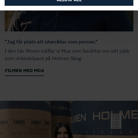
"Jag får plats att utvecklas som person."
I den här filmen träffar vi Moa som berättar om sitt jobb
som virkesköpare på Holmen Skog.
FILMEN MED MOA