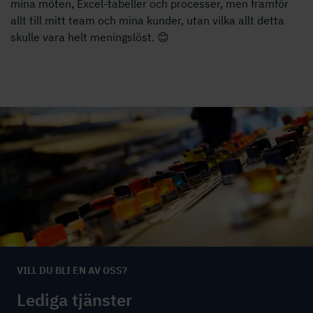
mina möten, Excel-tabeller och processer, men framför
allt till mitt team och mina kunder, utan vilka allt detta
skulle vara helt meningslöst. 😊
VILL DU BLI EN AV OSS?
Lediga tjänster