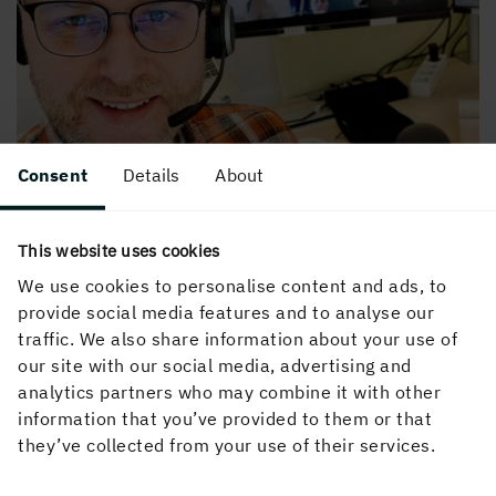
Consent
Details
About
This website uses cookies
We use cookies to personalise content and ads, to
provide social media features and to analyse our
traffic. We also share information about your use of
Jag ser också aktivt över arbetsprocesserna för att göra
our site with our social media, advertising and
förfarandena mer tids- och kostnadseffektiva enligt ett
analytics partners who may combine it with other
projekt som vi kallar World Class Administration. På
information that you’ve provided to them or that
senare tid har jag fokuserat på processer som rör
they’ve collected from your use of their services.
agentprovisioner och kundernas gränsöverskridande
verksamhet.