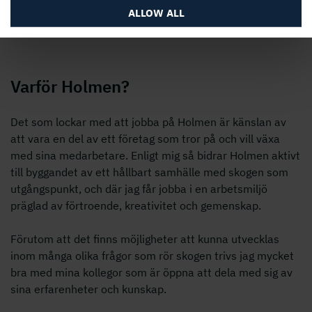
kombineras för att ta fram analyser som stödjer vår
ALLOW ALL
skogliga verksamhet i det dagliga arbete.
Varför Holmen?
Det som lockar med att jobba på Holmen är känslan av
att vara en del av ett företag som tror på och vill växa
med sina medarbetare. Enligt mig så bidrar Holmen aktivt
till byggandet av ett hållbart samhälle med skogen som
utgångspunkt, och där jag får jobba i en arbetsmiljö
präglad av förtroende, kreativitet och gemenskap.
Förutom att det finns möjligheter att kunna utvecklas
inom många olika frågor som rör skogen trivs jag mycket
bra med mina kollegor som är öppna att dela med sig av
sina erfarenheter och kunskap.