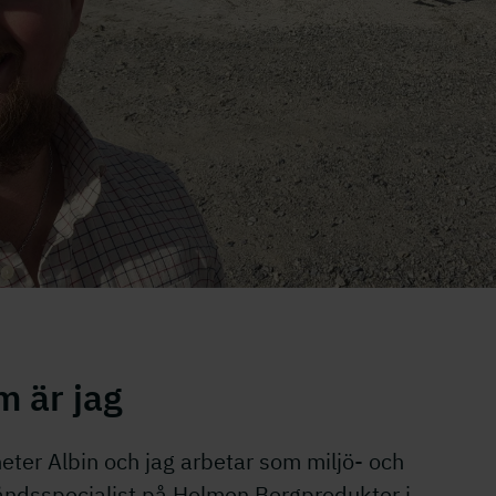
m är jag
eter Albin och jag arbetar som miljö- och
tåndsspecialist på Holmen Bergprodukter i