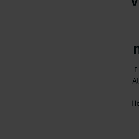
v
I
Al
Ho