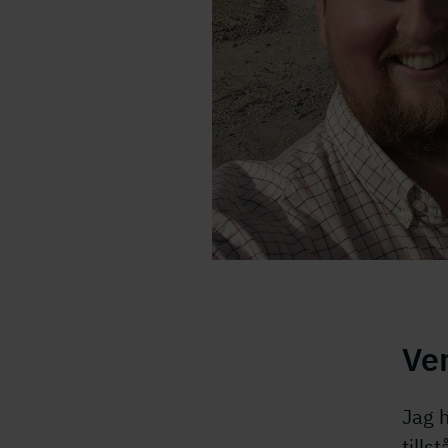
Ve
Jag h
tills