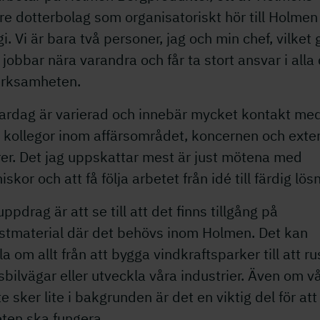
e dotterbolag som organisatoriskt hör till Holmen
i. Vi är bara två personer, jag och min chef, vilket 
i jobbar nära varandra och får ta stort ansvar i alla
erksamheten.
vardag är varierad och innebär mycket kontakt me
 kollegor inom affärsområdet, koncernen och exte
er. Det jag uppskattar mest är just mötena med
skor och att få följa arbetet från idé till färdig lös
uppdrag är att se till att det finns tillgång på
astmaterial där det behövs inom Holmen. Det kan
a om allt från att bygga vindkraftsparker till att ru
bilvägar eller utveckla våra industrier. Även om vå
e sker lite i bakgrunden är det en viktig del för att
ten ska fungera.