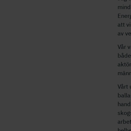
mindr
Energ
att v
av v
Vår 
både
aktör
männi
Vårt 
ball
handl
skogs
arbet
helhe