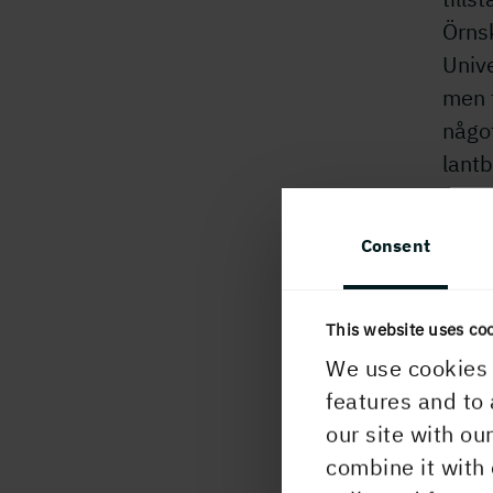
Örnsk
Univ
men f
något
lantb
hos 
Min f
Consent
frilu
är ut
This website uses co
sjöar
We use cookies 
Vad k
features and to 
Holm
our site with ou
combine it with 
Mi