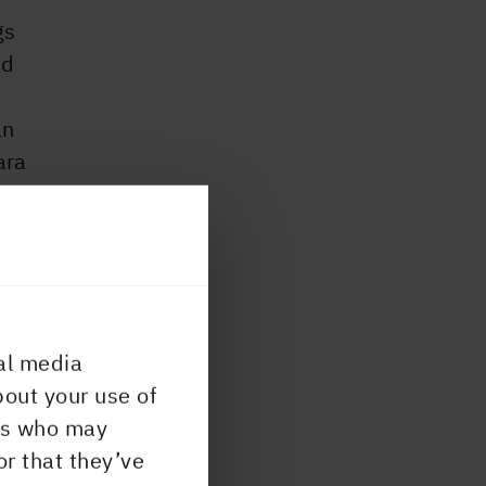
gs
nd
å
ån
ara
 jag
r och
al media
på
bout your use of
ers who may
or that they’ve