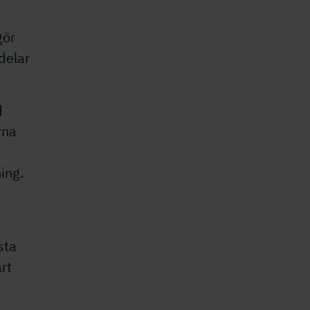
gör
 delar
d
rna
ning.
sta
rt