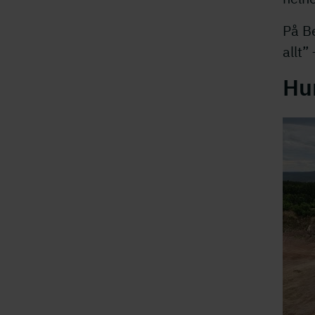
På Be
allt”
Hur