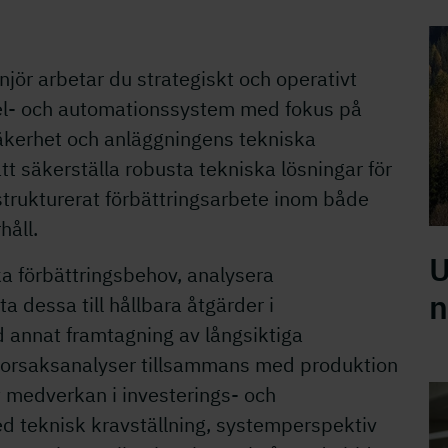
Ka
jör arbetar du strategiskt och operativt
 el- och automationssystem med fokus på
nsäkerhet och anläggningens tekniska
 att säkerställa robusta tekniska lösningar för
 strukturerat förbättringsarbete inom både
håll.
U
ska förbättringsbehov, analysera
n
dessa till hållbara åtgärder i
 annat framtagning av långsiktiga
rotorsaksanalyser tillsammans med produktion
t medverkan i investerings- och
H
 teknisk kravställning, systemperspektiv