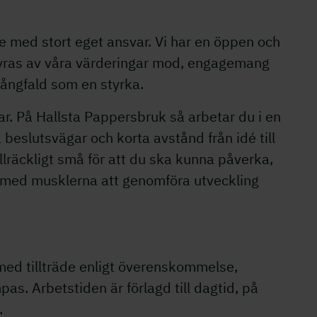
te med stort eget ansvar. Vi har en öppen och
as av våra värderingar mod, engagemang
mångfald som en styrka.
ar. På Hallsta Pappersbruk så arbetar du i en
beslutsvägar och korta avstånd från idé till
llräckligt små för att du ska kunna påverka,
 med musklerna att genomföra utveckling
 med tillträde enligt överenskommelse,
as. Arbetstiden är förlagd till dagtid, på
g.