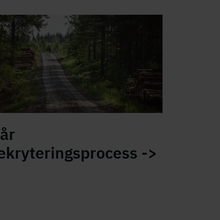
år
ekryteringsprocess ->