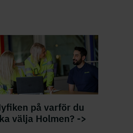
 Holmen får du utmanande arbetsuppgifter i en gr
yfiken på varför du
ka välja Holmen? ->