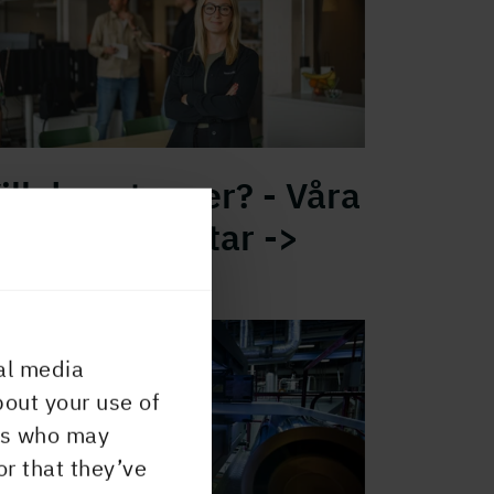
ill du veta mer? - Våra
ollegor berättar ->
amination paperboard
al media
bout your use of
ers who may
or that they’ve