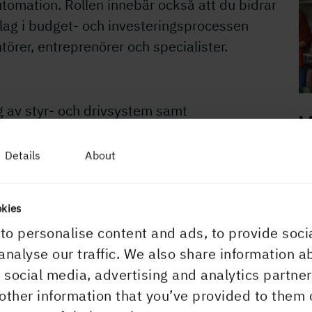
tomation. Rollen innebär också att du bidrar
ag i budget- och investeringsprocessen
rer, entreprenörer och specialister.
g av styr- och drivsystem samt
V
k
Details
About
av anläggningens elektriska installationer
okies
L
to personalise content and ads, to provide soci
ttringsåtgärder med fokus på driftsäkerhet,
analyse our traffic. We also share information a
r social media, advertising and analytics partn
other information that you’ve provided to them 
tta resultat till tekniska standarder,