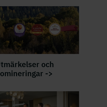
rriärföretag 2025
tmärkelser och
omineringar ->
olmens medarbetare