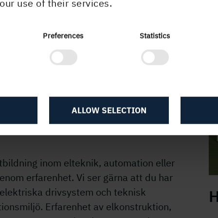
our use of their services.
ningar
tekniska underlag i större ombyggnads- och
Preferences
Statistics
H
ringsinsatser utifrån livscykelkostnad,
n, anläggningsdata och
ALLOW SELECTION
lssystemet
utbildning inom elteknik, automation eller
om erfarenhet. Vi ser gärna att du har
 elektriska drivsystem och teknisk
H
onsmiljö. Erfarenhet av elkonstruktion,