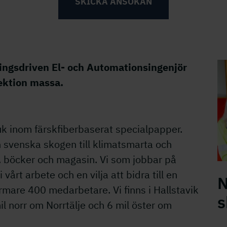
SKICKA ANSÖKAN
lingsdriven El- och Automationsingenjör
På
sektion massa.
uk inom färskfiberbaserat specialpapper.
 svenska skogen till klimatsmarta och
.a. böcker och magasin. Vi som jobbar på
årt arbete och en vilja att bidra till en
N
rmare 400 medarbetare. Vi finns i Hallstavik
s
l norr om Norrtälje och 6 mil öster om