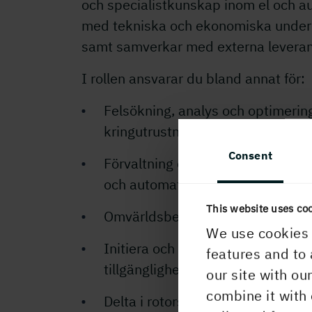
och specialistkunskap inom el och au
med tekniska och ekonomiska underl
samt samverkar med externa leverantö
I rollen ansvarar du bland annat för:
Felsökning, analys och optimerin
kringutrustning
Consent
Förvaltning och vidareutveckling 
och automationslösningar
This website uses co
Omvärldsbevakning av ny teknik
We use cookies 
Initiera och driva tekniska förbä
features and to 
tillgänglighet och elsäkerhet
our site with ou
combine it with 
Delta i rotorsaksanalyser och omsä