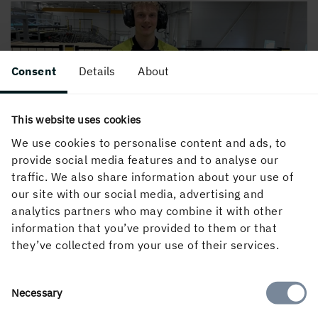
Consent
Details
About
This website uses cookies
We use cookies to personalise content and ads, to
“Att hitta lösningar på nya utmaningar varje dag är just
provide social media features and to analyse our
det som gör mitt jobb så roligt!”
traffic. We also share information about your use of
Läs bloggen med Joel och få en glimt av hans arbete på
…
our site with our social media, advertising and
analytics partners who may combine it with other
information that you’ve provided to them or that
they’ve collected from your use of their services.
Consent
Necessary
Selection