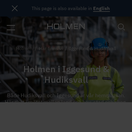
This page is also available in
English
Holmen
/
Här finns vi
/
Iggesund & Hudiksvall
Holmen i Iggesund &
Hudiksvall
Både Hudiksvall och Iggesund är vår hemmaplan.
Här mitt i mötet mellan land och hav, stad och skog,
tradition och innovation, historia och framtid, bidrar
vi till ett bättre klimat genom växande skogar och
produktion av produkter med lågt klimatavtryck.