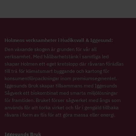
Holmens verksamheter i Hudiksvall & Iggesund:
Den växande skogen är grunden för vår all
verksamhet. Med hållbarhetstänk i samtliga led
skapar Holmen ett eget kretslopp där råvaran förädlas
till trä för klimatsmart byggande och kartong för
konsumentförpackningar inom premiumsegmentet.
Iggesunds Bruk skapar tillsammans med Iggesunds
Sågverk ett biokombinat med smarta miljölösningar
för framtiden. Bruket förser sågverket med ånga som
används för att torka virket och får i gengäld tillbaka
råvara i form av flis för att göra massa eller energi.
Iggesunds Bruk