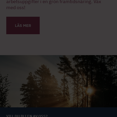
arbetsuppgifter i en grön framtidsnäring. Väx
med oss!
LÄS MER
VILL DU BLI EN AV OSS?