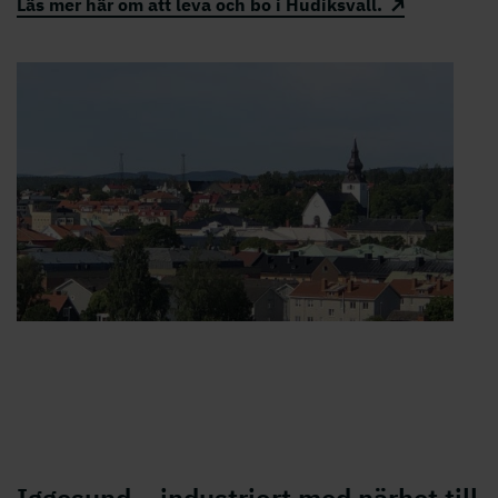
Läs mer här om att leva och bo i Hudiksvall.
Iggesund – industriort med närhet till