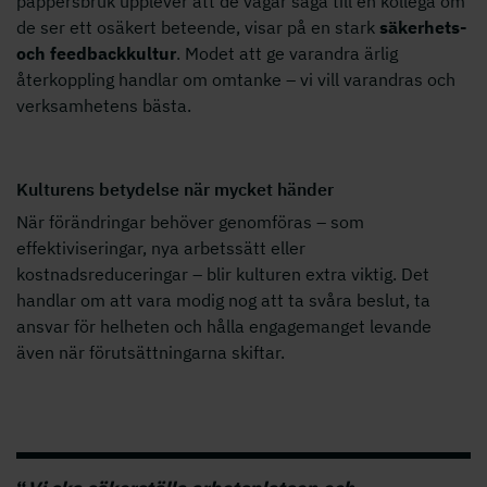
pappersbruk upplever att de vågar säga till en kollega om
de ser ett osäkert beteende, visar på en stark
säkerhets-
och feedbackkultur
. Modet att ge varandra ärlig
återkoppling handlar om omtanke – vi vill varandras och
verksamhetens bästa.
Kulturens betydelse när mycket händer
När förändringar behöver genomföras – som
effektiviseringar, nya arbetssätt eller
kostnadsreduceringar – blir kulturen extra viktig. Det
handlar om att vara modig nog att ta svåra beslut, ta
ansvar för helheten och hålla engagemanget levande
även när förutsättningarna skiftar.