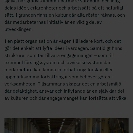
själva har gradvis kommit närmare varandra, och idag
delas idéer, erfarenheter och arbetssätt på ett naturligt
sätt. I grunden finns en kultur där alla röster räknas, och
där medarbetarnas initiativ är en viktig del av
utvecklingen.
I en platt organisation är vägen till ledare kort, och det
gör det enkelt att lyfta idéer i vardagen. Samtidigt finns
strukturer som tar tillvara engagemanget – som till
exempel förslagssystem och avvikelsesystem där
medarbetare kan lämna in förbättringsförslag eller
uppmärksamma förbättringar som behöver göras i
verksamheten. Tillsammans skapar det en arbetsmiljö
där delaktighet, ansvar och inflytande är en självklar del
av kulturen och där engagemanget kan fortsätta att växa.