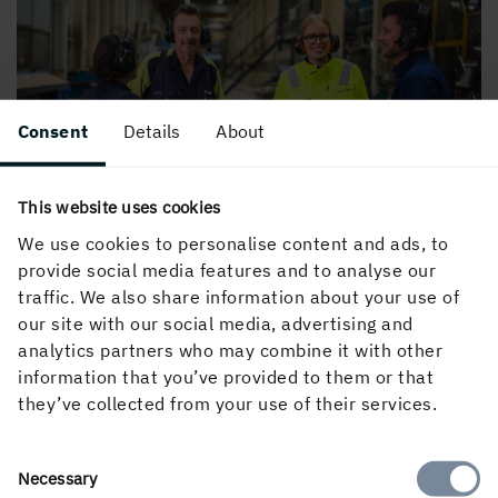
Consent
Details
About
This website uses cookies
We use cookies to personalise content and ads, to
provide social media features and to analyse our
traffic. We also share information about your use of
Utveckling och karriär – flera vägar framåt
our site with our social media, advertising and
På Holmen vill vi att människor ska
kunna växa
. Ulf är
analytics partners who may combine it with other
själv ett exempel – han har haft
sju olika roller
i
information that you’ve provided to them or that
företaget. Intern rörlighet uppmuntras och
nya
they’ve collected from your use of their services.
utmaningar
välkomnas, samtidigt som den som
trivs i
sin nuvarande roll
också ska känna sig sedd och
Consent
uppskattad. Vi använder
interna arbetssätt och verktyg
Necessary