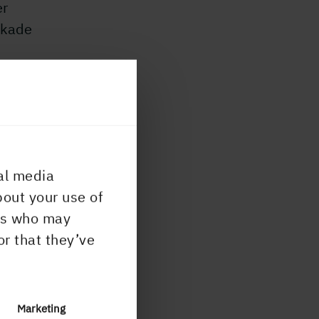
er
ockade
al media
skulle
bout your use of
llt
ers who may
or that they’ve
 att
ag
Marketing