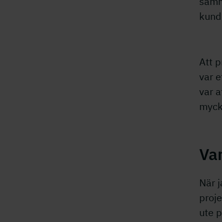
samm
kunde
Att p
var e
var a
myck
Var
När j
proje
ute 