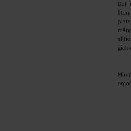
Det f
liten
plats
mång
allti
gick 
Min t
emot