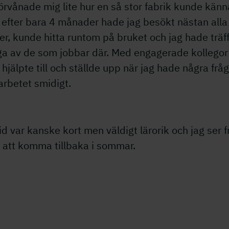
örvånade mig lite hur en så stor fabrik kunde känn
, efter bara 4 månader hade jag besökt nästan alla
er, kunde hitta runtom på bruket och jag hade träf
a av de som jobbar där. Med engagerade kollego
d hjälpte till och ställde upp när jag hade några frå
arbetet smidigt.
id var kanske kort men väldigt lärorik och jag ser 
 att komma tillbaka i sommar.