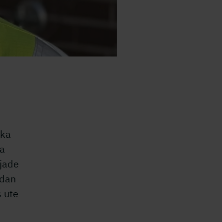
ska
ka
jade
edan
s ute