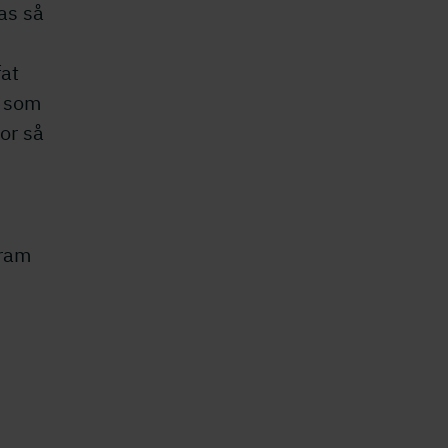
as så
fat
r som
gor så
fram