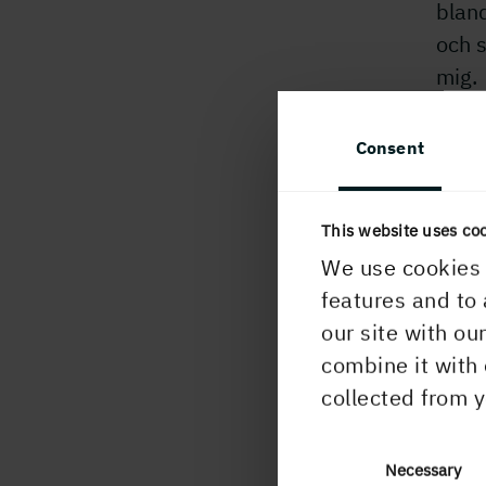
bland
och s
mig.
Consent
Hur
Ho
This website uses co
We use cookies 
Om ja
features and to 
detta
our site with ou
från 
combine it with 
frekv
collected from y
besök
jobb
Consent
Necessary
vilke