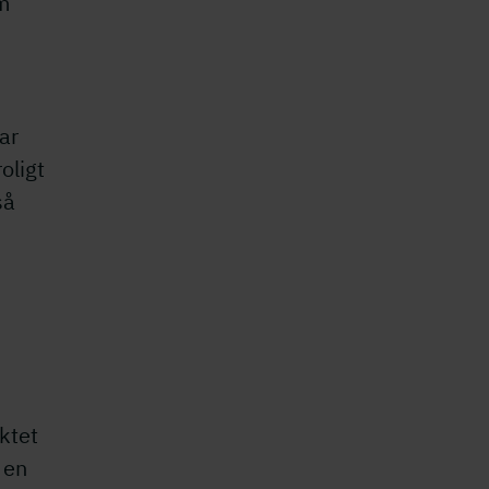
m
ar
oligt
så
ktet
 en