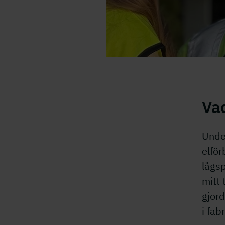
Wilma, tekniksprångare 
Va
Under
elfö
lågs
mitt
gjord
i fab