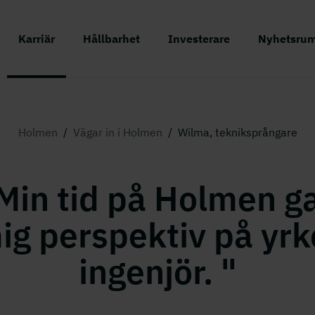
Karriär
Hållbarhet
Investerare
Nyhetsru
Holmen
/
Vägar in i Holmen
/
Wilma, tekniksprångare
Min tid på Holmen g
ig perspektiv på yrk
ingenjör. "