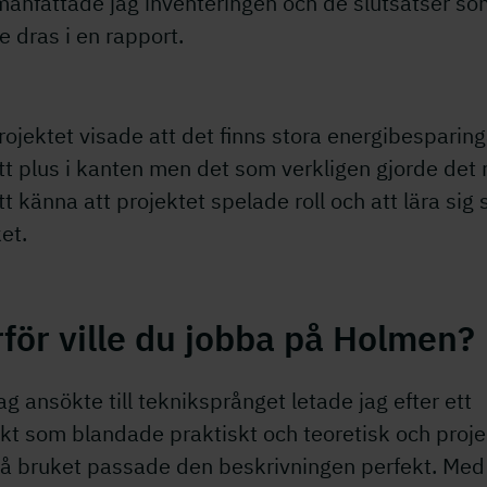
anfattade jag inventeringen och de slutsatser so
 dras i en rapport.
rojektet visade att det finns stora energibesparing
tt plus i kanten men det som verkligen gjorde det r
tt känna att projektet spelade roll och att lära sig 
et.
för ville du jobba på Holmen?
ag ansökte till tekniksprånget letade jag efter ett
kt som blandade praktiskt och teoretisk och proje
på bruket passade den beskrivningen perfekt. Med