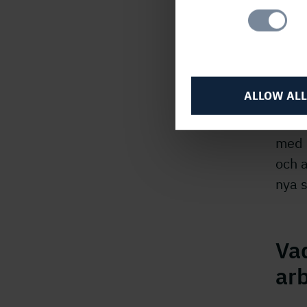
Selection
Vi
ALLOW ALL
Rent 
frek
med m
och a
nya 
Vad
ar