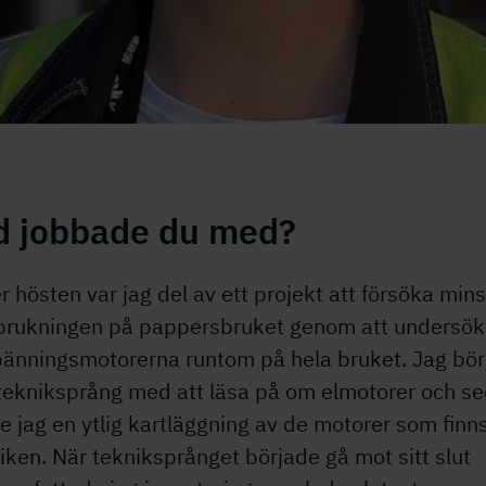
på Holmen
d jobbade du med?
 hösten var jag del av ett projekt att försöka min
rbrukningen på pappersbruket genom att undersö
pänningsmotorerna runtom på hela bruket. Jag bör
 tekniksprång med att läsa på om elmotorer och s
e jag en ytlig kartläggning av de motorer som finn
riken. När tekniksprånget började gå mot sitt slut