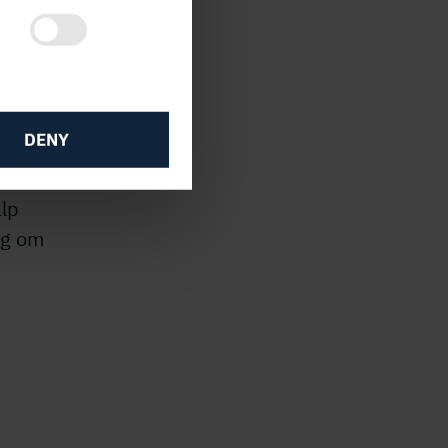
DENY
r
älp
mig om