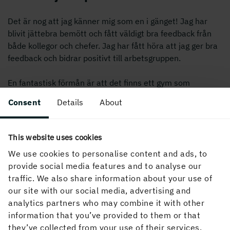
Det är nog att jag känner mig som en i gänget! Jag har
blivit jättebra bemött och fått väldigt bra feedback från
både kollegor och chefer. Jag har fått höra att jag ger bra
feedback och bidrar positivt till arbetsgruppen.
En fantastisk förmån är att det finns ett gym som
anställda får bruka, det har jag använt mycket, och att
Consent
Details
About
det finns friskvårdsbidrag. Jag hör att kollegor tar hjälp av
företagshälsovården som heter Goodcare för olika
hälsorelaterade ändamål, vilket jag tycker är väldigt
This website uses cookies
viktigt. Möjligheten till stöd i olika avseenden gör att det
We use cookies to personalise content and ads, to
känns tryggt trots att det finns många risker i arbetet på
provide social media features and to analyse our
ett bruk.
traffic. We also share information about your use of
our site with our social media, advertising and
En annan bra grej har varit de utbildningar vi fått delta i.
analytics partners who may combine it with other
Till exempel gick vi en fallskyddsutbildning som var
information that you’ve provided to them or that
superbra och imponerande. Jag uppskattar att Holmen
they’ve collected from your use of their services.