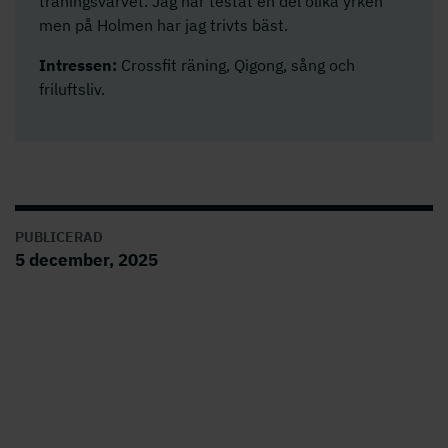
träningsvarvet. Jag har testat en del olika yrken
men på Holmen har jag trivts bäst.
Intressen:
Crossfit räning, Qigong, sång och
friluftsliv.
PUBLICERAD
5 december, 2025