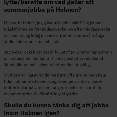
lyfta/berätta om vad gäller att
sommarjobba på Holmen?
Mina arbetstider, jag gillar att jobba skift!
Jag jobbar
tvåskift med en förmiddagsvecka, en eftermiddagsvecka
och sen är jag ledig en vecka.
Det finns inte så många
ställen där man kan jobba så.
Jag tycker också att det är kul att fler kvinnor har kommit
in i branschen, det bidrar till ett positivt arbetsklimat.
J
ämställdhet och schysta beteenden är viktigt.
Slutligen vill jag avrunda med att lyfta att Holmen hela
tiden jobbar med utveckling. Exempelvis att vi under
möten kollar på vad som fungerar och inte, samt för
dokumentation till förbättringsåtgärder.
Skulle du kunna tänka dig att jobba
inom Holmen igen?