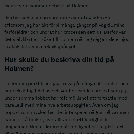
vidare som sommarjobbare på Holmen.
Jag har sedan innan varit intresserad av fabriken
eftersom jag har åkt förbi många gånger på väg till mina
farföräldrar och undrat hur processen sett ut. Därför var
det självklart att söka till Holmen när jag såg att de erbjöd
praktikplatser via tekniksprånget.
Hur skulle du beskriva din tid på
Holmen?
Under min praktik fick jag pröva på många olika roller och
har också tagit del av och varit drivande i projekt som jag
under sommarjobbet har fått möjlighet att fortsätta med
parallellt med mina nya arbetsuppgifter. Även om jag
hoppat runt mycket har det inte spelat någon roll var man
hamnar på bruket, överallt är det ett härligt och
inbjudande klimat där man får möjlighet att ta plats och
växa även om sommarjobbet bara är under en kort