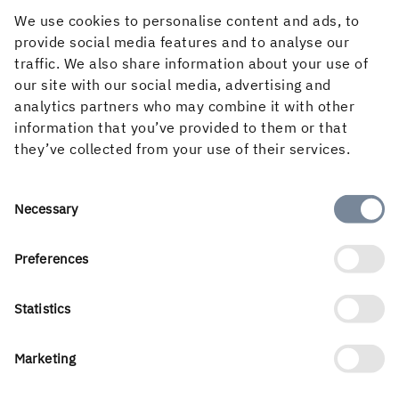
We use cookies to personalise content and ads, to
Det bästa med mitt sommarjobb, förutom alla trevliga
provide social media features and to analyse our
medarbetare, är att jag får ta mycket ansvar själv och
traffic. We also share information about your use of
verkligen vara drivande i de projekten jag jobbar med.
our site with our social media, advertising and
analytics partners who may combine it with other
Vad hade du för förväntningar och är
information that you’ve provided to them or that
det något som förvånat dig?
they’ve collected from your use of their services.
Jag skulle vilja lyfta den fina atmosfären som finns på
Consent
bruket. Innan jag kom till Holmen var jag ganska nervös
Necessary
Selection
över hur jargongen skulle vara och om det skulle finnas en
tydlig hierarki men jag har inte alls upplevt någon av
Preferences
dessa fördomar under min tid på Holmen. Du blir en del
av teamet så fort du börjar även om det bara är ett
Statistics
sommarjobb.
Skulle du kunna tänka dig att jobba
Marketing
inom Holmen igen?