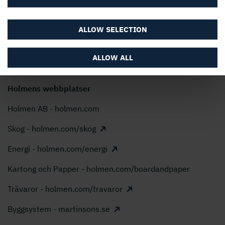
Uttalande om Modern Slavery Act
Holmen AB, Box 5407, 114 84 Stockholm
ALLOW SELECTION
Telefon: 08 666 21 00, E-post:
info@holmen.com
ALLOW ALL
Holmens webbplatser
Holmen AB - holmen.com
Skog - holmen.com/skog
Energi - holmen.com/energi
Kartong och Papper - holmen.com/boardandpaper
Trävaror - holmen.com/travaror
Byggsystem - martinsons.se