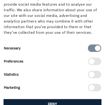
provide social media features and to analyse our
traffic. We also share information about your use of
our site with our social media, advertising and
analytics partners who may combine it with other
information that you’ve provided to them or that
they’ve collected from your use of their services.
Consent
Necessary
Selection
Preferences
Holmens verksamhet utgår från skogens kretslopp och de
förnybara produkter vi kan skapa av det. Våra
Statistics
affärsområden är Skog, Trävaror, Kartong och Papper
samt Energi. Vi är 3 500 medarbetare som skapar värde
för aktieägare, kunder och samhälle. Vår omsättning
Marketing
uppgick 2025 till nästan 22 Mdkr och aktien är noterad
på Nasdaq Stockholm, Large Cap.
DENY