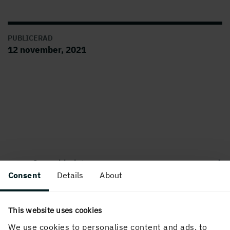
PUBLICERAD
12 november, 2021
Om webbplatsen
Consent
Details
About
This website uses cookies
Följ oss i sociala medier
We use cookies to personalise content and ads, to