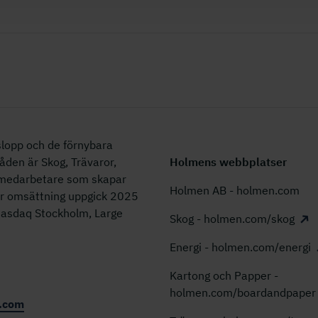
lopp och de förnybara
åden är Skog, Trävaror,
Holmens webbplatser
0 medarbetare som skapar
Holmen AB - holmen.com
år omsättning uppgick 2025
 Nasdaq Stockholm, Large
Skog - holmen.com/skog
Energi - holmen.com/energi
Kartong och Papper -
holmen.com/boardandpaper
.com