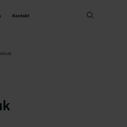
m
Kontakt
rsbruk
uk