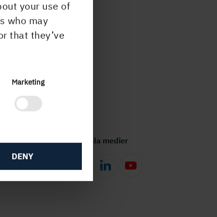
bout your use of
ers who may
or that they’ve
Marketing
Följ oss i sociala medier
DENY