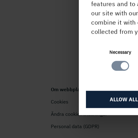
features and to 
PUBLICERAD
21 januari, 2022
our site with ou
combine it with 
collected from y
Consent
Necessary
Selection
Om webbplatsen
ALLOW ALL
Cookies
Ändra cookieinställningar
Personal data (GDPR)