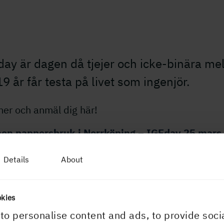
ay är dagen då tjejer och icke-binära me
9 år får testa på livet som ingenjör.
mer och anmäl dig här!
en pappersbruk i Norrköping – IGEday 25 mars
2
Details
About
okies
to personalise content and ads, to provide soci