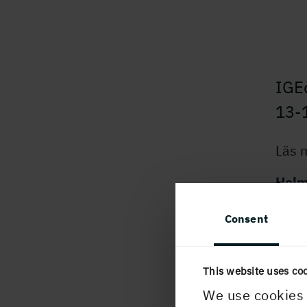
IGEd
13-1
Läs 
Holm
202
Consent
This website uses co
We use cookies 