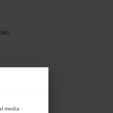
llan
al media