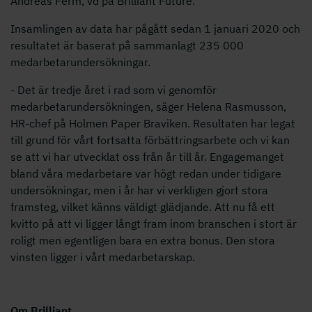
Andreas Ferm, vd på Brilliant Future.
Insamlingen av data har pågått sedan 1 januari 2020 och
resultatet är baserat på sammanlagt 235 000
medarbetarundersökningar.
- Det är tredje året i rad som vi genomför
medarbetarundersökningen, säger Helena Rasmusson,
HR-chef på Holmen Paper Braviken. Resultaten har legat
till grund för vårt fortsatta förbättringsarbete och vi kan
se att vi har utvecklat oss från år till år. Engagemanget
bland våra medarbetare var högt redan under tidigare
undersökningar, men i år har vi verkligen gjort stora
framsteg, vilket känns väldigt glädjande. Att nu få ett
kvitto på att vi ligger långt fram inom branschen i stort är
roligt men egentligen bara en extra bonus. Den stora
vinsten ligger i vårt medarbetarskap.
Om Brilliant