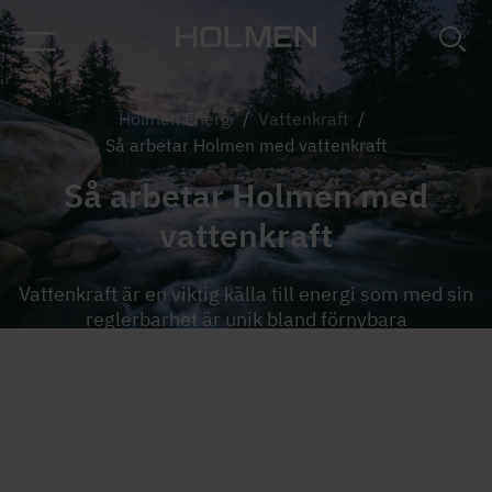
Holmen Energi
/
Vattenkraft
/
Så arbetar Holmen med vattenkraft
Så arbetar Holmen med
vattenkraft
Vattenkraft är en viktig källa till energi som med sin
reglerbarhet är unik bland förnybara
elproduktionsslag. Så här arbetar Holmen med
vattenkraft.