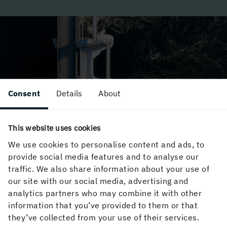
Consent
Details
About
This website uses cookies
En trygg investering
We use cookies to personalise content and ads, to
provide social media features and to analyse our
Att anlägga ett vattenkraftverk innebär stora
traffic. We also share information about your use of
initiala investeringskostnader, men både den
our site with our social media, advertising and
tekniska och den ekonomiska livslängden är lång.
analytics partners who may combine it with other
information that you’ve provided to them or that
Vattenkraften har inga bränslekostnader och
they’ve collected from your use of their services.
tillgången på vatten i Sverige är god och stabil.