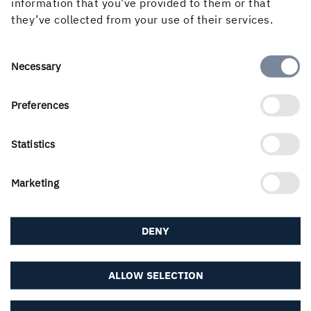
information that you’ve provided to them or that
they’ve collected from your use of their services.
Consent
Necessary
Selection
Preferences
Statistics
Trä är också ett väldigt bra och klimatsmart alternativ till
Marketing
andra material som används för byggande.
DENY
Hur skulle du beskriva Holmens
företagskultur?
ALLOW SELECTION