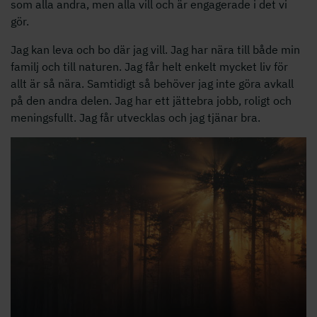
som alla andra, men alla vill och är engagerade i det vi
gör.
Jag kan leva och bo där jag vill. Jag har nära till både min
familj och till naturen. Jag får helt enkelt mycket liv för
allt är så nära. Samtidigt så behöver jag inte göra avkall
på den andra delen. Jag har ett jättebra jobb, roligt och
meningsfullt. Jag får utvecklas och jag tjänar bra.