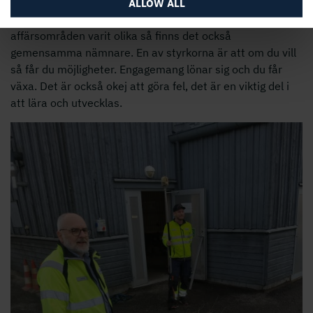
Jag har jobbat på tre av Holmens fem affärsområden:
ALLOW ALL
skog, trävaror och kartong. Och även om alla
affärsområden varit olika så finns det också
gemensamma nämnare. En av styrkorna är att om du vill
så får du möjligheter. Engagemang lönar sig och du får
växa. Det är också okej att göra fel, det är en viktig del i
att lära och utvecklas.